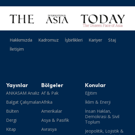
Hakkımızda
Kadromuz
İşbirlikleri
Kariyer
Staj
İletişim
Yayınlar
Bölgeler
Konular
ANKASAM Analiz
Af & Pak
Eğitim
Balgat Çalışmaları
Afrika
İklim & Enerji
Bülten
Amerikalar
İnsan Hakları,
Demokrasi & Sivil
Dergi
Asya & Pasifik
Toplum
Kitap
Avrasya
Jeopolitik, Lojistik &