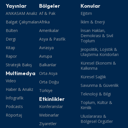
Yayınlar
Bölgeler
Konular
ANKASAM Analiz
Af & Pak
Eğitim
Balgat Çalışmaları
Afrika
İklim & Enerji
Bülten
Amerikalar
İnsan Hakları,
Demokrasi & Sivil
Dergi
Asya & Pasifik
Toplum
Kitap
Avrasya
Jeopolitik, Lojistik &
Ulaştırma Koridorları
Rapor
Avrupa
Küresel Ekonomi &
Stratejik Bakış
Balkanlar
Kalkınma
Multimedya
Orta Asya
Küresel Sağlık
Video
Orta Doğu
Savunma & Güvenlik
Haber & Analiz
Türkiye
Teknoloji & Bilgi
İnfografik
Etkinlikler
Toplum, Kültür &
Podcasts
Konferanslar
Kimlik
Röportaj
Webinarlar
Uluslararası &
Bölgesel Örgütler
Ziyaretler