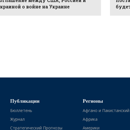
оглашение между США, Россией и
поста
краиной о войне на Украине
буде
Публикации
Регионы
Бюллетень
Афгано и Пакистанский
Журнал
Африка
Стратегический Прогнозы
Америки