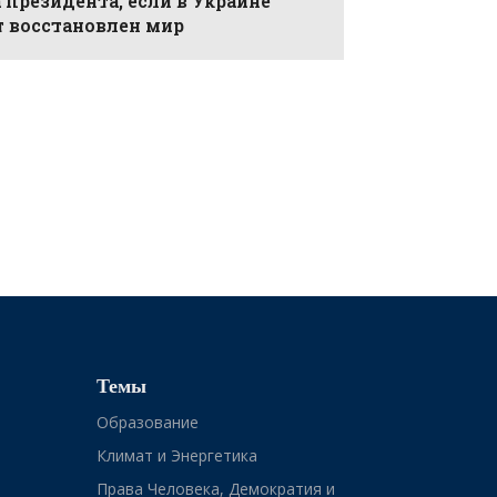
 президента, если в Украине
т восстановлен мир
Темы
Образование
Климат и Энергетика
Права Человека, Демократия и