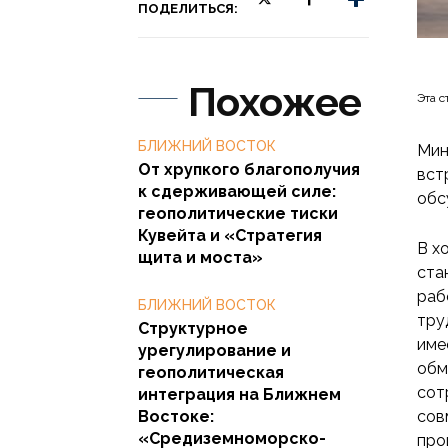
ПОДЕЛИТЬСЯ:
Похожее
Эта с
БЛИЖНИЙ ВОСТОК
Мин
От хрупкого благополучия
вст
к сдерживающей силе:
обс
геополитические тиски
Кувейта и «Стратегия
В х
щита и моста»
ста
раб
БЛИЖНИЙ ВОСТОК
тру
Структурное
име
урегулирование и
обм
геополитическая
сот
интеграция на Ближнем
Востоке:
сов
«Средиземноморско-
про