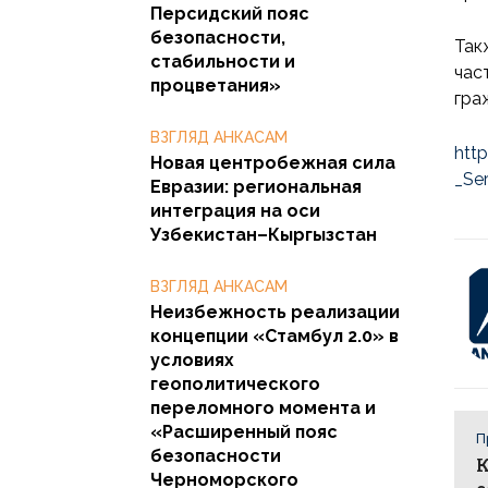
Персидский пояс
безопасности,
Так
стабильности и
час
процветания»
гра
ВЗГЛЯД АНКАСАМ
htt
Новая центробежная сила
_Se
Евразии: региональная
интеграция на оси
Узбекистан–Кыргызстан
ВЗГЛЯД АНКАСАМ
Неизбежность реализации
концепции «Стамбул 2.0» в
условиях
геополитического
переломного момента и
«Расширенный пояс
П
безопасности
К
Черноморского