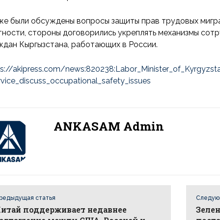
же были обсуждены вопросы защиты прав трудовых мигра
тности, стороны договорились укреплять механизмы сот
ждан Кыргызстана, работающих в России.
ps://akipress.com/news:820238:Labor_Minister_of_Kyrgyzs
rvice_discuss_occupational_safety_issues
ANKASAM Admin
редыдущая статья
Следую
итай поддерживает недавнее
Зелен