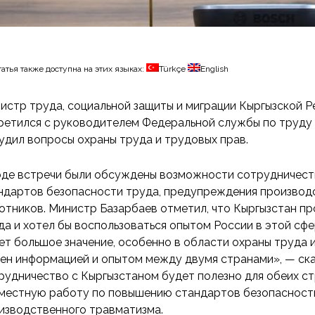
татья также доступна на этих языках:
Türkçe
English
истр труда, социальной защиты и миграции Кыргызской 
ретился с руководителем Федеральной службы по труду и
удил вопросы охраны труда и трудовых прав.
оде встречи были обсуждены возможности сотрудничест
ндартов безопасности труда, предупреждения производ
отников. Министр Базарбаев отметил, что Кыргызстан п
да и хотел бы воспользоваться опытом России в этой сф
ет большое значение, особенно в области охраны труда 
ен информацией и опытом между двумя странами», — сказ
рудничество с Кыргызстаном будет полезно для обеих ст
местную работу по повышению стандартов безопасност
изводственного травматизма.