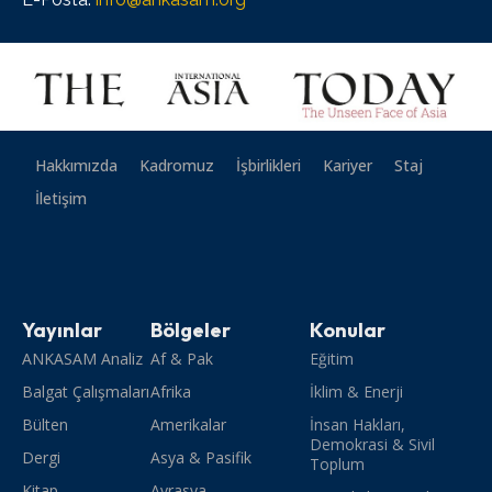
Hakkımızda
Kadromuz
İşbirlikleri
Kariyer
Staj
İletişim
Yayınlar
Bölgeler
Konular
ANKASAM Analiz
Af & Pak
Eğitim
Balgat Çalışmaları
Afrika
İklim & Enerji
Bülten
Amerikalar
İnsan Hakları,
Demokrasi & Sivil
Dergi
Asya & Pasifik
Toplum
Kitap
Avrasya