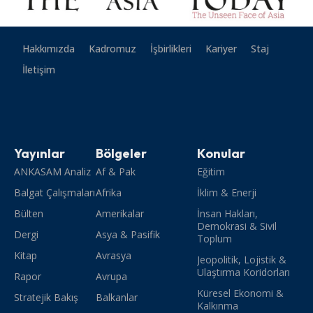
Hakkımızda
Kadromuz
İşbirlikleri
Kariyer
Staj
İletişim
Yayınlar
Bölgeler
Konular
ANKASAM Analiz
Af & Pak
Eğitim
Balgat Çalışmaları
Afrika
İklim & Enerji
Bülten
Amerikalar
İnsan Hakları,
Demokrasi & Sivil
Dergi
Asya & Pasifik
Toplum
Kitap
Avrasya
Jeopolitik, Lojistik &
Ulaştırma Koridorları
Rapor
Avrupa
Küresel Ekonomi &
Stratejik Bakış
Balkanlar
Kalkınma