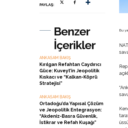
PAYLAŞ:
Benzer
Bu ya
İçerikler
NATO
sava
ANKASAM BAKIŞ
Kırılgan Refahtan Caydırıcı
Repo
Güce: Kuveyt’in Jeopolitik
açık
Kıskacı ve “Kalkan-Köprü
Stratejisi”
“Ank
sav
ANKASAM BAKIŞ
Ortadoğu’da Yapısal Çözüm
Kend
ve Jeopolitik Entegrasyon:
tara
“Akdeniz-Basra Güvenlik,
İstikrar ve Refah Kuşağı”
üssü