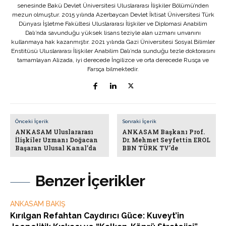
senesinde Bakü Devlet Üniversitesi Uluslararası İlişkiler Bölümü’nden
mezun olmuştur. 2015 yılında Azerbaycan Devlet İktisat Üniversitesi Türk
Dünyası İşletme Fakültesi Uluslararası İlişkiler ve Diplomasi Anabilim
Dalı’nda savunduğu yüksek lisans teziyle alan uzmanı unvanını
kullanmaya hak kazanmıştır. 2021 yılında Gazi Üniversitesi Sosyal Bilimler
Enstitüsü Uluslararası İlişkiler Anabilim Dalı’nda sunduğu tezle doktorasını
tamamlayan Alizada, iyi derecede İngilizce ve orta derecede Rusça ve
Farsça bilmektedir.
Önceki İçerik
Sonraki İçerik
ANKASAM Uluslararası
ANKASAM Başkanı Prof.
İlişkiler Uzmanı Doğacan
Dr. Mehmet Seyfettin EROL
Başaran Ulusal Kanal’da
BBN TÜRK TV’de
Benzer İçerikler
ANKASAM BAKIŞ
Kırılgan Refahtan Caydırıcı Güce: Kuveyt’in