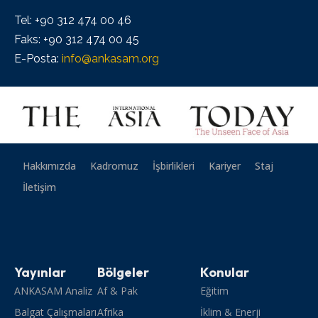
Tel: +90 312 474 00 46
Faks: +90 312 474 00 45
E-Posta:
info@ankasam.org
Hakkımızda
Kadromuz
İşbirlikleri
Kariyer
Staj
İletişim
Yayınlar
Bölgeler
Konular
ANKASAM Analiz
Af & Pak
Eğitim
Balgat Çalışmaları
Afrika
İklim & Enerji