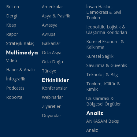
Bülten
Amerikalar
İnsan Hakları,
Demokrasi & Sivil
Dergi
Asya & Pasifik
Toplum
Kitap
Avrasya
Jeopolitik, Lojistik &
Ulaştırma Koridorları
Rapor
Avrupa
Küresel Ekonomi &
Stratejik Bakış
Balkanlar
Kalkınma
Multimedya
Orta Asya
Küresel Sağlık
Video
Orta Doğu
Savunma & Güvenlik
Haber & Analiz
Türkiye
Teknoloji & Bilgi
İnfografik
Etkinlikler
Toplum, Kültür &
Podcasts
Konferanslar
Kimlik
Röportaj
Webinarlar
Uluslararası &
Bölgesel Örgütler
Ziyaretler
Analiz
Duyurular
ANKASAM Bakış
Analiz