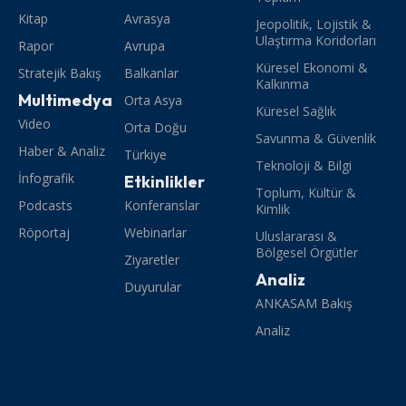
Kitap
Avrasya
Jeopolitik, Lojistik &
Ulaştırma Koridorları
Rapor
Avrupa
Küresel Ekonomi &
Stratejik Bakış
Balkanlar
Kalkınma
Multimedya
Orta Asya
Küresel Sağlık
Video
Orta Doğu
Savunma & Güvenlik
Haber & Analiz
Türkiye
Teknoloji & Bilgi
İnfografik
Etkinlikler
Toplum, Kültür &
Podcasts
Konferanslar
Kimlik
Röportaj
Webinarlar
Uluslararası &
Bölgesel Örgütler
Ziyaretler
Analiz
Duyurular
ANKASAM Bakış
Analiz