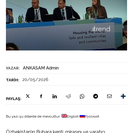
ANKASAM Admin
YAZAR:
20/05/2026
TARIH:
PAYLAŞ:
Bu yazı şu dillerde de mevcuttur:
English
Русский
Özbekistan’ın Buhara kenti, mirasını ve yaratıcı