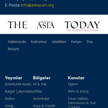
E-Posta:
info@ankasam.org
Hakkımızda
Kadromuz
İşbirlikleri
Kariyer
Staj
İletişim
Yayınlar
Bölgeler
Konular
ANKASAM Analiz
Af & Pak
Eğitim
Balgat Çalışmaları
Afrika
İklim & Enerji
Bülten
Amerikalar
İnsan Hakları,
Demokrasi & Sivil
Dergi
Asya & Pasifik
Toplum