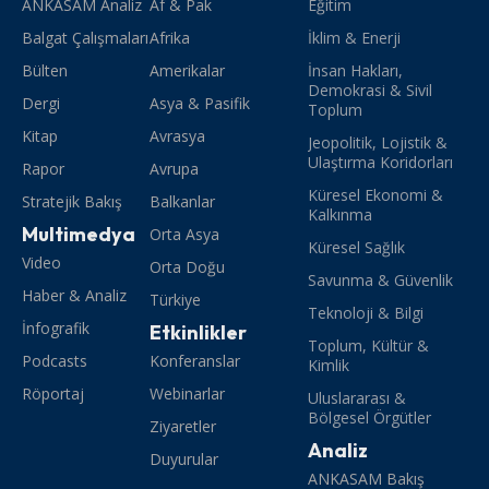
ANKASAM Analiz
Af & Pak
Eğitim
Balgat Çalışmaları
Afrika
İklim & Enerji
Bülten
Amerikalar
İnsan Hakları,
Demokrasi & Sivil
Dergi
Asya & Pasifik
Toplum
Kitap
Avrasya
Jeopolitik, Lojistik &
Ulaştırma Koridorları
Rapor
Avrupa
Küresel Ekonomi &
Stratejik Bakış
Balkanlar
Kalkınma
Multimedya
Orta Asya
Küresel Sağlık
Video
Orta Doğu
Savunma & Güvenlik
Haber & Analiz
Türkiye
Teknoloji & Bilgi
İnfografik
Etkinlikler
Toplum, Kültür &
Podcasts
Konferanslar
Kimlik
Röportaj
Webinarlar
Uluslararası &
Bölgesel Örgütler
Ziyaretler
Analiz
Duyurular
ANKASAM Bakış