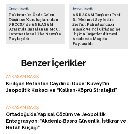
Önceki İçerik
Sonraki İçerik
Pakistan’ın Önde Gelen
ANKASAM Başkanı Prof.
Düşünce Kuruluşlarından
Dr. Mehmet Seyfettin
PRCCSF ile ANKASAM
Erol’un Pakistan’daki
Arasında İmzalanan MoU,
Kuşak ve Yol Girişimi’ne
International The News’ta
İlişkin Değerlendirmesi
Paylaşıldı
Academia Mag’da
Paylaşıldı
Benzer İçerikler
ANKASAM BAKIŞ
Kırılgan Refahtan Caydırıcı Güce: Kuveyt’in
Jeopolitik Kıskacı ve “Kalkan-Köprü Stratejisi”
ANKASAM BAKIŞ
Ortadoğu’da Yapısal Çözüm ve Jeopolitik
Entegrasyon: “Akdeniz-Basra Güvenlik, İstikrar ve
Refah Kuşağı”