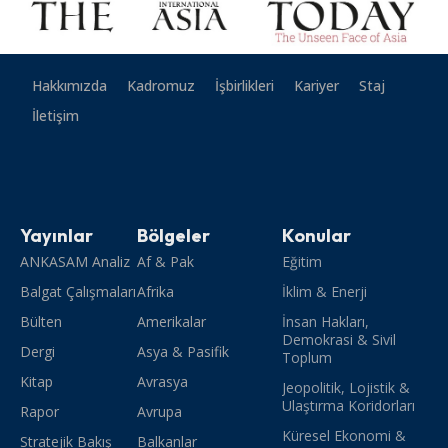
Hakkımızda
Kadromuz
İşbirlikleri
Kariyer
Staj
İletişim
Yayınlar
Bölgeler
Konular
ANKASAM Analiz
Af & Pak
Eğitim
Balgat Çalışmaları
Afrika
İklim & Enerji
Bülten
Amerikalar
İnsan Hakları,
Demokrasi & Sivil
Dergi
Asya & Pasifik
Toplum
Kitap
Avrasya
Jeopolitik, Lojistik &
Ulaştırma Koridorları
Rapor
Avrupa
Küresel Ekonomi &
Stratejik Bakış
Balkanlar