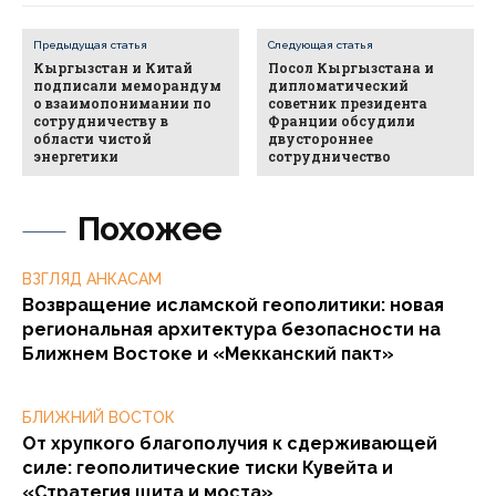
Предыдущая статья
Следующая статья
Кыргызстан и Китай
Посол Кыргызстана и
подписали меморандум
дипломатический
о взаимопонимании по
советник президента
сотрудничеству в
Франции обсудили
области чистой
двустороннее
энергетики
сотрудничество
Похожее
ВЗГЛЯД АНКАСАМ
Возвращение исламской геополитики: новая
региональная архитектура безопасности на
Ближнем Востоке и «Мекканский пакт»
БЛИЖНИЙ ВОСТОК
От хрупкого благополучия к сдерживающей
силе: геополитические тиски Кувейта и
«Стратегия щита и моста»