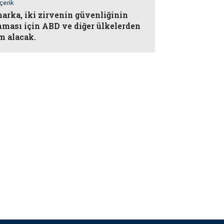
İçerik
arka, iki zirvenin güvenliğinin
nması için ABD ve diğer ülkelerden
m alacak.