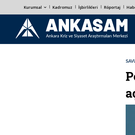
Kurumsal
Kadromuz
İşbirlikleri
Röportaj
Habe
SAV
P
a