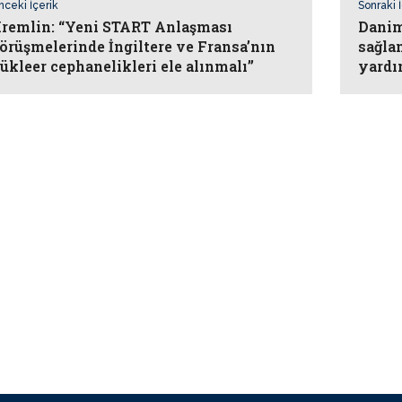
nceki İçerik
Sonraki 
remlin: “Yeni START Anlaşması
Danim
örüşmelerinde İngiltere ve Fransa’nın
sağla
ükleer cephanelikleri ele alınmalı”
yardı