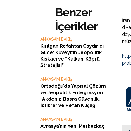
Benzer
İran
İçerikler
diya
daya
ANKASAM BAKIŞ
müza
Kırılgan Refahtan Caydırıcı
Güce: Kuveyt’in Jeopolitik
htt
Kıskacı ve “Kalkan-Köprü
pro
Stratejisi”
ANKASAM BAKIŞ
Ortadoğu’da Yapısal Çözüm
ve Jeopolitik Entegrasyon:
“Akdeniz-Basra Güvenlik,
İstikrar ve Refah Kuşağı”
ANKASAM BAKIŞ
Avrasya’nın Yeni Merkezkaç