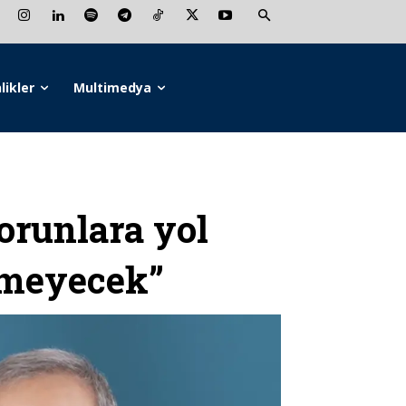
likler
Multimedya
sorunlara yol
rmeyecek”