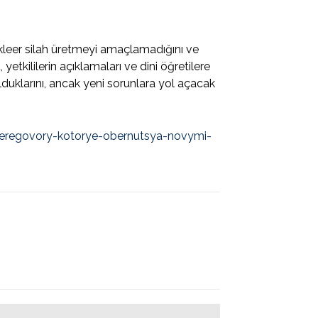
leer silah üretmeyi amaçlamadığını ve
etkililerin açıklamaları ve dini öğretilere
lduklarını, ancak yeni sorunlara yol açacak
-peregovory-kotorye-obernutsya-novymi-