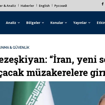
r & Analiz
Haberler
English
Русский
Analiz
Bölgeler
Konular
Yayınlar
Etkin
UNMA & GÜVENLİK
ezeşkiyan: “İran, yeni 
çacak müzakerelere gi