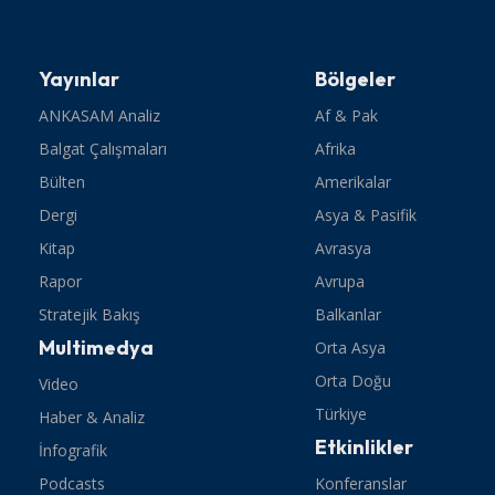
Yayınlar
Bölgeler
ANKASAM Analiz
Af & Pak
Balgat Çalışmaları
Afrika
Bülten
Amerikalar
Dergi
Asya & Pasifik
Kitap
Avrasya
Rapor
Avrupa
Stratejik Bakış
Balkanlar
Multimedya
Orta Asya
Orta Doğu
Video
Türkiye
Haber & Analiz
Etkinlikler
İnfografik
Podcasts
Konferanslar