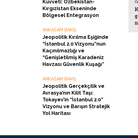
Kuvveti: Özbekistan-
Ö
Kırgızistan Ekseninde
K
Bölgesel Entegrasyon
g
n
ANKASAM BAKIŞ
Jeopolitik Kırılma Eşiğinde
“İstanbul 2.0 Vizyonu”nun
Kaçınılmazlığı ve
“Genişletilmiş Karadeniz
Havzası Güvenlik Kuşağı”
ANKASAM BAKIŞ
Jeopolitik Gerçekçilik ve
Avrasya’nın Kilit Taşı:
Tokayev’in “İstanbul 2.0”
Vizyonu ve Barışın Stratejik
Yol Haritası