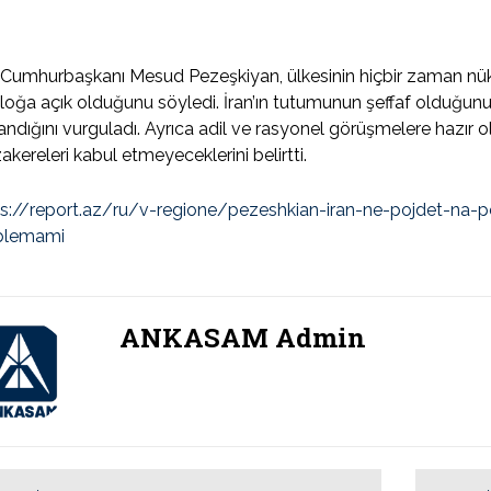
 Cumhurbaşkanı Mesud Pezeşkiyan, ülkesinin hiçbir zaman nük
loğa açık olduğunu söyledi. İran’ın tutumunun şeffaf olduğunu, y
ndığını vurguladı. Ayrıca adil ve rasyonel görüşmelere hazır o
kereleri kabul etmeyeceklerini belirtti.
ps://report.az/ru/v-regione/pezeshkian-iran-ne-pojdet-na
blemami
ANKASAM Admin