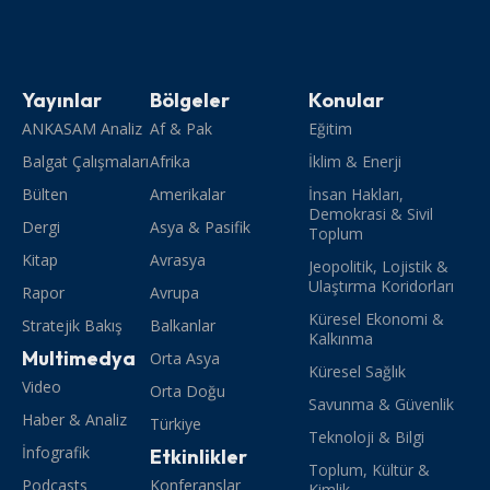
Yayınlar
Bölgeler
Konular
ANKASAM Analiz
Af & Pak
Eğitim
Balgat Çalışmaları
Afrika
İklim & Enerji
Bülten
Amerikalar
İnsan Hakları,
Demokrasi & Sivil
Dergi
Asya & Pasifik
Toplum
Kitap
Avrasya
Jeopolitik, Lojistik &
Ulaştırma Koridorları
Rapor
Avrupa
Küresel Ekonomi &
Stratejik Bakış
Balkanlar
Kalkınma
Multimedya
Orta Asya
Küresel Sağlık
Video
Orta Doğu
Savunma & Güvenlik
Haber & Analiz
Türkiye
Teknoloji & Bilgi
İnfografik
Etkinlikler
Toplum, Kültür &
Podcasts
Konferanslar
Kimlik