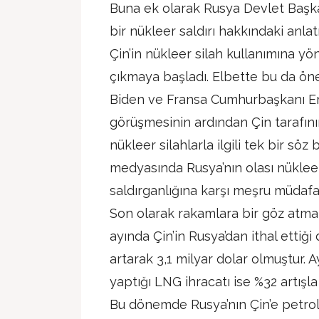
Buna ek olarak Rusya Devlet Başkan
bir nükleer saldırı hakkındaki anl
Çin’in nükleer silah kullanımına yön
çıkmaya başladı. Elbette bu da önem
Biden ve Fransa Cumhurbaşkanı E
görüşmesinin ardından Çin tarafını
nükleer silahlarla ilgili tek bir söz
medyasında Rusya’nın olası nükleer
saldırganlığına karşı meşru müdafaa
Son olarak rakamlara bir göz atmak 
ayında Çin’in Rusya’dan ithal ettiğ
artarak 3,1 milyar dolar olmuştur.
yaptığı LNG ihracatı ise %32 artışl
Bu dönemde Rusya’nın Çin’e petrol 