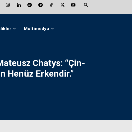
likler
Multimedya
Mateusz Chatys:
“Çin-
in Henüz Erkendir.”