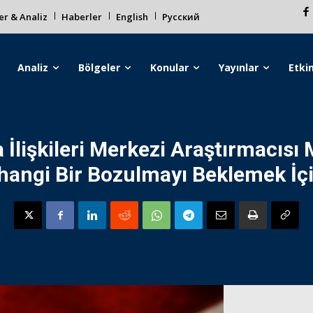
r & Analiz
Haberler
English
Русский
Analiz
Bölgeler
Konular
Yayınlar
Etkin
 İlişkileri Merkezi Araştırmacısı
rhangi Bir Bozulmayı Beklemek İç