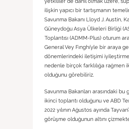
yetkililer de dahil olmak üzere, süp
ilişkin yapıcı bir tartışmanın temel
Savunma Bakanı Lloyd J. Austin, 
Güneydoğu Asya Ülkeleri Birliği 
Toplantısı (ADMM-Plus) oturum ar
General Vey Fınghı’yle bir araya gelm
dönemlerindeki iletişimi iyileştirme
nedenle birçok farklılığa rağmen ik
olduğunu görebiliriz.
Savunma Bakanları arasındaki bu g
ikinci toplantı olduğunu ve ABD Tem
2022 yılının Ağustos ayında Tayvan’
görüşme olduğunun altını çizmekte 