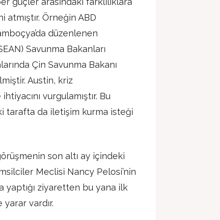
er güçler arasındaki farklılıklara
ini atmıştır. Örneğin ABD
Kamboçya’da düzenlenen
(ASEAN) Savunma Bakanları
alarında Çin Savunma Bakanı
iştir. Austin, kriz
 ihtiyacını vurgulamıştır. Bu
i tarafta da iletişim kurma isteği
örüşmenin son altı ay içindeki
silciler Meclisi Nancy Pelosi’nin
a yaptığı ziyaretten bu yana ilk
yarar vardır.