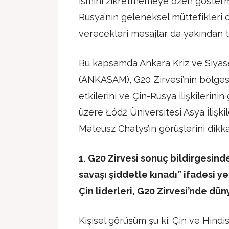
ismini zikretmemeye özen göstermi
Rusya’nın geleneksel müttefikleri o
verecekleri mesajlar da yakından ta
Bu kapsamda Ankara Kriz ve Siyase
(ANKASAM), G20 Zirvesi’nin bölgese
etkilerini ve Çin-Rusya ilişkilerin
üzere Łódź Üniversitesi Asya İlişki
Mateusz Chatys’ın görüşlerini dikka
1.
G20 Zirvesi sonuç bildirgesind
savaşı şiddetle kınadı” ifadesi ye
Çin liderleri, G20 Zirvesi’nde dün
Kişisel görüşüm şu ki; Çin ve Hindis