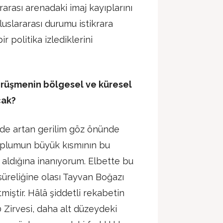
rarası arenadaki imaj kayıplarını
luslararası durumu istikrara
 politika izlediklerini
örüşmenin bölgesel ve küresel
cak?
inde artan gerilim göz önünde
oplumun büyük kısmının bu
aldığına inanıyorum. Elbette bu
süreliğine olası Tayvan Boğazı
tmiştir. Hâlâ şiddetli rekabetin
 Zirvesi, daha alt düzeydeki