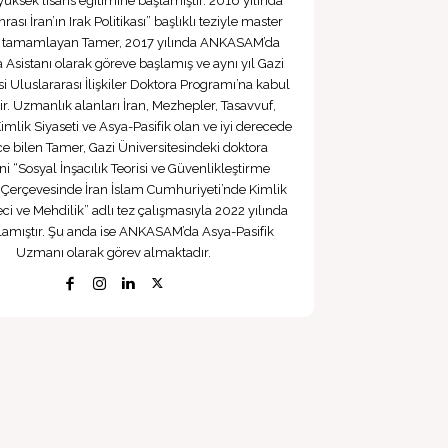
yüksek lisans eğitimine başlamıştır. 2016 yılında
ası İran’ın Irak Politikası” başlıklı teziyle master
i tamamlayan Tamer, 2017 yılında ANKASAM’da
 Asistanı olarak göreve başlamış ve aynı yıl Gazi
si Uluslararası İlişkiler Doktora Programı’na kabul
ir. Uzmanlık alanları İran, Mezhepler, Tasavvuf,
imlik Siyaseti ve Asya-Pasifik olan ve iyi derecede
zce bilen Tamer, Gazi Üniversitesindeki doktora
ni “Sosyal İnşacılık Teorisi ve Güvenlikleştirme
 Çerçevesinde İran İslam Cumhuriyeti’nde Kimlik
eci ve Mehdilik” adlı tez çalışmasıyla 2022 yılında
mıştır. Şu anda ise ANKASAM’da Asya-Pasifik
Uzmanı olarak görev almaktadır.