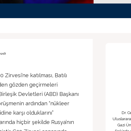
кий
 Zirvesi’ne katılması, Batılı
eniden gözden geçirmeleri
Birleşik Devletleri (ABD) Başkanı
 görüşmenin ardından “nükleer
dine karşı olduklarını”
Dr. C
Uluslarara
arında hiçbir şekilde Rusya’nın
Gazi Ün