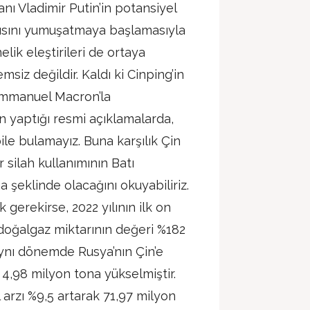
ı Vladimir Putin’in potansiyel
atısını yumuşatmaya başlamasıyla
elik eleştirileri de ortaya
siz değildir. Kaldı ki Cinping’in
mmanuel Macron’la
n yaptığı resmi açıklamalarda,
 bile bulamayız. Buna karşılık Çin
 silah kullanımının Batı
 şeklinde olacağını okuyabiliriz.
gerekirse, 2022 yılının ilk on
i doğalgaz miktarının değeri %182
 Aynı dönemde Rusya’nın Çin’e
a 4,98 milyon tona yükselmiştir.
arzı %9,5 artarak 71,97 milyon