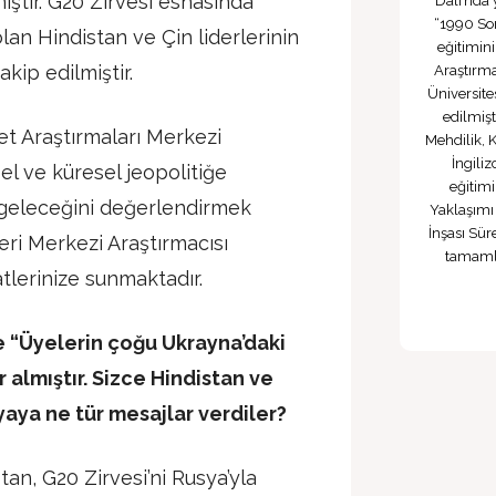
ştir. G20 Zirvesi esnasında
Dalı’nda 
“1990 Sonr
lan Hindistan ve Çin liderlerinin
eğitimin
kip edilmiştir.
Araştırma
Üniversite
edilmişt
t Araştırmaları Merkezi
Mehdilik, K
İngili
l ve küresel jeopolitiğe
eğitimi
in geleceğini değerlendirmek
Yaklaşımı
İnşası Sür
leri Merkezi Araştırmacısı
tamamla
tlerinize sunmaktadır.
e “Üyelerin çoğu Ukrayna’daki
r almıştır. Sizce Hindistan ve
yaya ne tür mesajlar verdiler?
tan, G20 Zirvesi’ni Rusya’yla