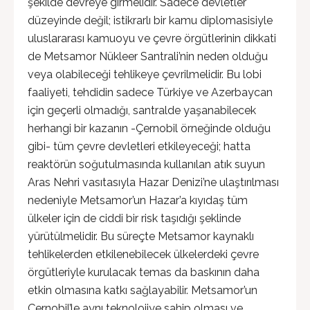
şekilde devreye girmelidir. Sadece devletler
düzeyinde değil; istikrarlı bir kamu diplomasisiyle
uluslararası kamuoyu ve çevre örgütlerinin dikkati
de Metsamor Nükleer Santrali’nin neden olduğu
veya olabileceği tehlikeye çevrilmelidir. Bu lobi
faaliyeti, tehdidin sadece Türkiye ve Azerbaycan
için geçerli olmadığı, santralde yaşanabilecek
herhangi bir kazanın -Çernobil örneğinde olduğu
gibi- tüm çevre devletleri etkileyeceği; hatta
reaktörün soğutulmasında kullanılan atık suyun
Aras Nehri vasıtasıyla Hazar Denizi’ne ulaştırılması
nedeniyle Metsamor’un Hazar’a kıyıdaş tüm
ülkeler için de ciddi bir risk taşıdığı şeklinde
yürütülmelidir. Bu süreçte Metsamor kaynaklı
tehlikelerden etkilenebilecek ülkelerdeki çevre
örgütleriyle kurulacak temas da baskının daha
etkin olmasına katkı sağlayabilir. Metsamor’un
Çernobil’le aynı teknolojiye sahip olması ve