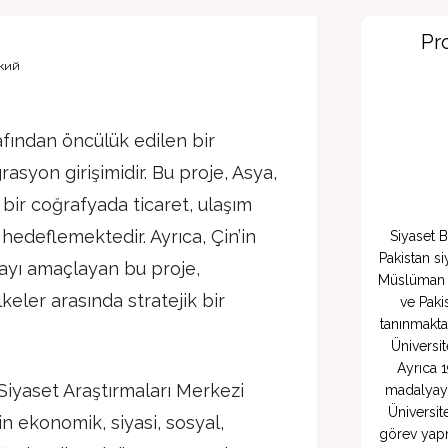
Pr
кий
rafından öncülük edilen bir
syon girişimidir. Bu proje, Asya,
 bir coğrafyada ticaret, ulaşım
 hedeflemektedir. Ayrıca, Çin’in
Siyaset B
Pakistan si
ayı amaçlayan bu proje,
Müslüman Po
lkeler arasında stratejik bir
ve Pakis
tanınmakta
Üniversit
Ayrıca 1
Siyaset Araştırmaları Merkezi
madalyayl
Üniversit
n ekonomik, siyasi, sosyal,
görev yapma