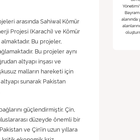
Yönetimi'
Bayram V
alanında 
jeleri arasında Sahiwal Kömür
alanların
nerji Projesi (Karachi) ve Kömür
oluşturm
 almaktadır. Bu projeler,
sağlamaktadır. Bu projeler aynı
ğrudan altyapı inşası ve
kusuz malların hareketi için
e altyapı sunarak Pakistan
.
ağlarını güçlendirmiştir. Çin,
luslararası düzeyde önemli bir
 Pakistan ve Çin’in uzun yıllara
k kritik ekonomik kriz