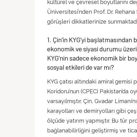
kültürel ve çevresel boyutlarını 
Üniversitesi’nden Prof. Dr. Rehan
görüşleri dikkatlerinize sunmaktadı
1. Çin’in KYG’yi başlatmasından 
ekonomik ve siyasi durumu üzeri
KYG’nin sadece ekonomik bir boy
sosyal etkileri de var mı?
KYG çatısı altındaki amiral gemisi
Koridoru’nun (CPEC) Pakistan’da oy
varsayılmıştır. Çin, Gvadar Limanı’nın
karayolları ve demiryolları gibi çeş
ölçüde yatırım yapmıştır. Bu tür pro
bağlanabilirliğini geliştirmiş ve ti