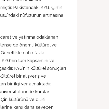
ştir. Pakistan’daki KYG, Çin’in
usu’ndaki nüfuzunun artmasına
ticaret ve yatırıma odaklanan
lense de önemli kültürel ve
 Genellikle daha fazla
, KYG’nin tüm kapsamını ve
asıdır. KYG’nin kültürel sonuçları
ültürel bir alışveriş ve
an bir ilgi yer almaktadır.
niversitelerinde kurulan
Çin kültürünü ve dilini
rlerine karşı daha sevecen