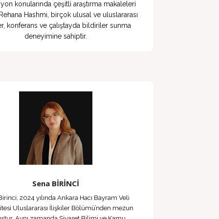
yon konularında çeşitli araştırma makaleleri 
ehana Hashmi, birçok ulusal ve uluslararası 
, konferans ve çalıştayda bildiriler sunma 
deneyimine sahiptir.
Sena BİRİNCİ
irinci, 2024 yılında Ankara Hacı Bayram Veli
itesi Uluslararası İlişkiler Bölümü’nden mezun
ştur. Aynı zamanda Siyaset Bilimi ve Kamu