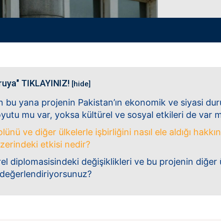
ruya" TIKLAYINIZ!
[hide]
an bu yana projenin Pakistan’ın ekonomik ve siyasi du
tu mu var, yoksa kültürel ve sosyal etkileri de var m
 rolünü ve diğer ülkelerle işbirliğini nasıl ele aldığı h
üzerindeki etkisi nedir?
rel diplomasisindeki değişiklikleri ve bu projenin diğer 
l değerlendiriyorsunuz?