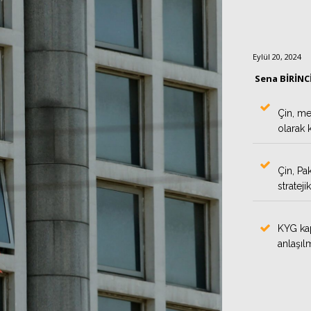
Eylül 20, 2024
Sena BİRİNC
Çin, me
olarak k
Çin, Pa
strateji
KYG kaps
anlaşılm