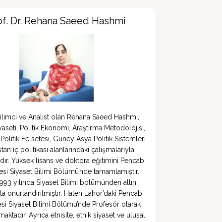
of. Dr. Rehana Saeed Hashmi
ilimci ve Analist olan Rehana Saeed Hashmi, 
yaseti, Politik Ekonomi, Araştırma Metodolojisi, 
litik Felsefesi, Güney Asya Politik Sistemleri 
tan iç politikası alanlarındaki çalışmalarıyla 
dır. Yüksek lisans ve doktora eğitimini Pencab 
esi Siyaset Bilimi Bölümü’nde tamamlamıştır. 
993 yılında Siyaset Bilimi bölümünden altın 
a onurlandırılmıştır. Halen Lahor’daki Pencab 
esi Siyaset Bilimi Bölümü’nde Profesör olarak 
ktadır. Ayrıca etnisite, etnik siyaset ve ulusal 