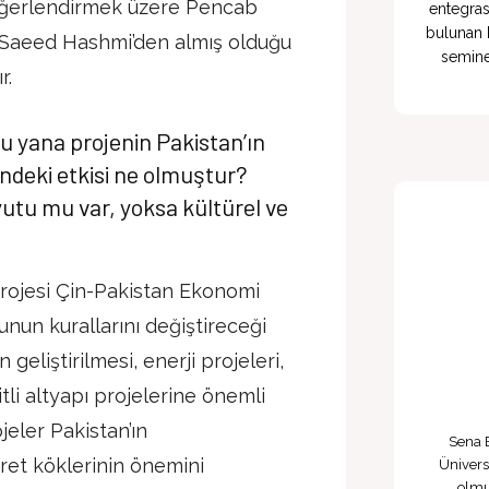
değerlendirmek üzere Pencab
entegras
bulunan R
a Saeed Hashmi’den almış olduğu
seminer
r.
bu yana projenin Pakistan’ın
ndeki etkisi ne olmuştur?
utu mu var, yoksa kültürel ve
 projesi Çin-Pakistan Ekonomi
unun kurallarını değiştireceği
 geliştirilmesi, enerji projeleri,
itli altyapı projelerine önemli
jeler Pakistan’ın
Sena B
caret köklerinin önemini
Ünivers
olmu