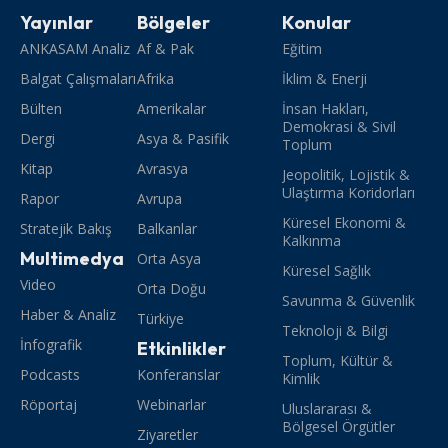
Yayınlar
Bölgeler
Konular
ANKASAM Analiz
Af & Pak
Eğitim
Balgat Çalışmaları
Afrika
İklim & Enerji
Bülten
Amerikalar
İnsan Hakları,
Demokrasi & Sivil
Dergi
Asya & Pasifik
Toplum
Kitap
Avrasya
Jeopolitik, Lojistik &
Ulaştırma Koridorları
Rapor
Avrupa
Küresel Ekonomi &
Stratejik Bakış
Balkanlar
Kalkınma
Multimedya
Orta Asya
Küresel Sağlık
Video
Orta Doğu
Savunma & Güvenlik
Haber & Analiz
Türkiye
Teknoloji & Bilgi
İnfografik
Etkinlikler
Toplum, Kültür &
Podcasts
Konferanslar
Kimlik
Röportaj
Webinarlar
Uluslararası &
Bölgesel Örgütler
Ziyaretler