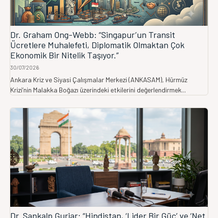
Dr. Graham Ong-Webb: “Singapur’un Transit
Ücretlere Muhalefeti, Diplomatik Olmaktan Çok
Ekonomik Bir Nitelik Taşıyor.”
30/07/2026
Ankara Kriz ve Siyasi Çalışmalar Merkezi (ANKASAM), Hürmüz
Krizi’nin Malakka Boğazı üzerindeki etkilerini değerlendirmek...
Dr. Sankalp Gurjar: “Hindistan, ‘Lider Bir Güç’ ve ‘Net