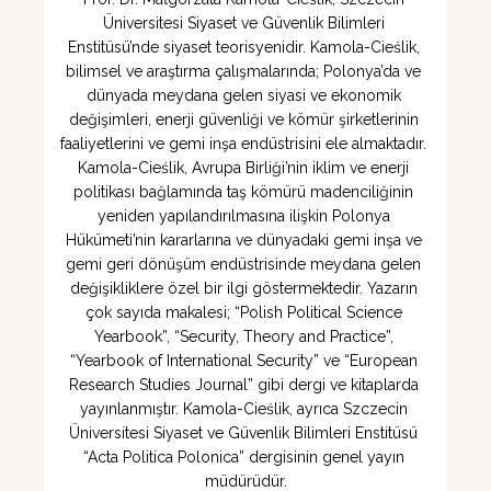
Üniversitesi Siyaset ve Güvenlik Bilimleri 
Enstitüsü’nde siyaset teorisyenidir. Kamola-Cieślik, 
bilimsel ve araştırma çalışmalarında; Polonya’da ve 
dünyada meydana gelen siyasi ve ekonomik 
değişimleri, enerji güvenliği ve kömür şirketlerinin 
faaliyetlerini ve gemi inşa endüstrisini ele almaktadır. 
Kamola-Cieślik, Avrupa Birliği’nin iklim ve enerji 
politikası bağlamında taş kömürü madenciliğinin 
yeniden yapılandırılmasına ilişkin Polonya 
Hükümeti’nin kararlarına ve dünyadaki gemi inşa ve 
gemi geri dönüşüm endüstrisinde meydana gelen 
değişikliklere özel bir ilgi göstermektedir. Yazarın 
çok sayıda makalesi; “Polish Political Science 
Yearbook”, “Security, Theory and Practice”, 
“Yearbook of International Security” ve “European 
Research Studies Journal” gibi dergi ve kitaplarda 
yayınlanmıştır. Kamola-Cieślik, ayrıca Szczecin 
Üniversitesi Siyaset ve Güvenlik Bilimleri Enstitüsü 
“Acta Politica Polonica” dergisinin genel yayın 
müdürüdür.