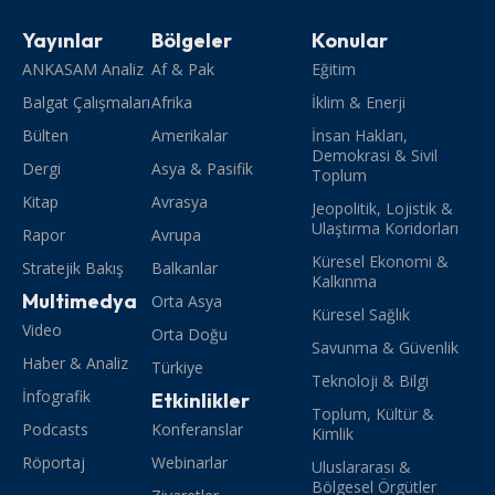
Yayınlar
Bölgeler
Konular
ANKASAM Analiz
Af & Pak
Eğitim
Balgat Çalışmaları
Afrika
İklim & Enerji
Bülten
Amerikalar
İnsan Hakları,
Demokrasi & Sivil
Dergi
Asya & Pasifik
Toplum
Kitap
Avrasya
Jeopolitik, Lojistik &
Ulaştırma Koridorları
Rapor
Avrupa
Küresel Ekonomi &
Stratejik Bakış
Balkanlar
Kalkınma
Multimedya
Orta Asya
Küresel Sağlık
Video
Orta Doğu
Savunma & Güvenlik
Haber & Analiz
Türkiye
Teknoloji & Bilgi
İnfografik
Etkinlikler
Toplum, Kültür &
Podcasts
Konferanslar
Kimlik
Röportaj
Webinarlar
Uluslararası &
Bölgesel Örgütler