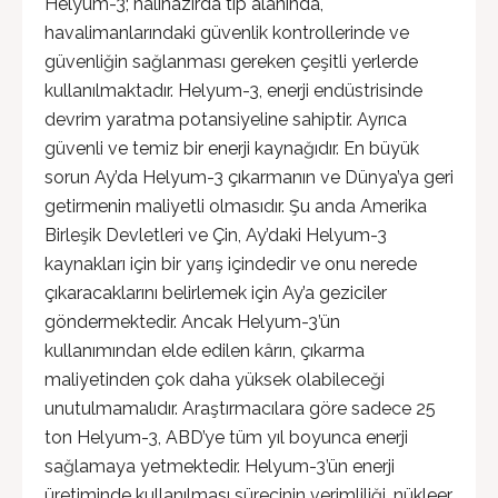
Helyum-3; hâlihazırda tıp alanında,
havalimanlarındaki güvenlik kontrollerinde ve
güvenliğin sağlanması gereken çeşitli yerlerde
kullanılmaktadır. Helyum-3, enerji endüstrisinde
devrim yaratma potansiyeline sahiptir. Ayrıca
güvenli ve temiz bir enerji kaynağıdır. En büyük
sorun Ay’da Helyum-3 çıkarmanın ve Dünya’ya geri
getirmenin maliyetli olmasıdır. Şu anda Amerika
Birleşik Devletleri ve Çin, Ay’daki Helyum-3
kaynakları için bir yarış içindedir ve onu nerede
çıkaracaklarını belirlemek için Ay’a geziciler
göndermektedir. Ancak Helyum-3’ün
kullanımından elde edilen kârın, çıkarma
maliyetinden çok daha yüksek olabileceği
unutulmamalıdır. Araştırmacılara göre sadece 25
ton Helyum-3, ABD’ye tüm yıl boyunca enerji
sağlamaya yetmektedir. Helyum-3’ün enerji
üretiminde kullanılması sürecinin verimliliği, nükleer