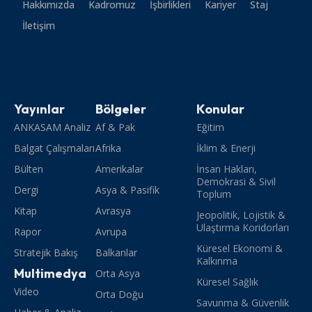
Hakkımızda
Kadromuz
İşbirlikleri
Kariyer
Staj
İletişim
Yayınlar
Bölgeler
Konular
ANKASAM Analiz
Af & Pak
Eğitim
Balgat Çalışmaları
Afrika
İklim & Enerji
Bülten
Amerikalar
İnsan Hakları,
Demokrasi & Sivil
Dergi
Asya & Pasifik
Toplum
Kitap
Avrasya
Jeopolitik, Lojistik &
Ulaştırma Koridorları
Rapor
Avrupa
Küresel Ekonomi &
Stratejik Bakış
Balkanlar
Kalkınma
Multimedya
Orta Asya
Küresel Sağlık
Video
Orta Doğu
Savunma & Güvenlik