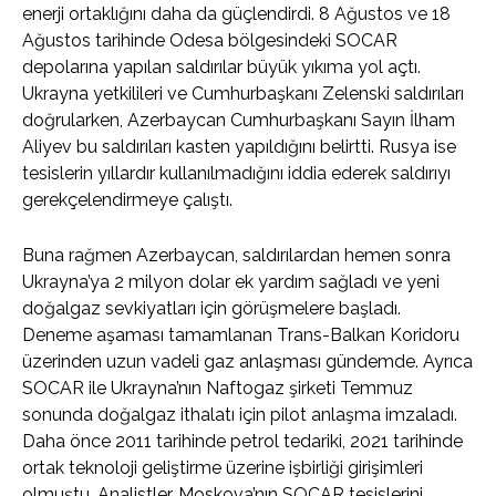
enerji ortaklığını daha da güçlendirdi. 8 Ağustos ve 18
Ağustos tarihinde Odesa bölgesindeki SOCAR
depolarına yapılan saldırılar büyük yıkıma yol açtı.
Ukrayna yetkilileri ve Cumhurbaşkanı Zelenski saldırıları
doğrularken, Azerbaycan Cumhurbaşkanı Sayın İlham
Aliyev bu saldırıları kasten yapıldığını belirtti. Rusya ise
tesislerin yıllardır kullanılmadığını iddia ederek saldırıyı
gerekçelendirmeye çalıştı.
Buna rağmen Azerbaycan, saldırılardan hemen sonra
Ukrayna’ya 2 milyon dolar ek yardım sağladı ve yeni
doğalgaz sevkiyatları için görüşmelere başladı.
Deneme aşaması tamamlanan Trans-Balkan Koridoru
üzerinden uzun vadeli gaz anlaşması gündemde. Ayrıca
SOCAR ile Ukrayna’nın Naftogaz şirketi Temmuz
sonunda doğalgaz ithalatı için pilot anlaşma imzaladı.
Daha önce 2011 tarihinde petrol tedariki, 2021 tarihinde
ortak teknoloji geliştirme üzerine işbirliği girişimleri
olmuştu. Analistler, Moskova’nın SOCAR tesislerini