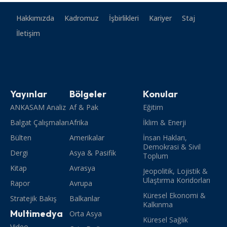
Hakkımızda
Kadromuz
İşbirlikleri
Kariyer
Staj
İletişim
Yayınlar
Bölgeler
Konular
ANKASAM Analiz
Af & Pak
Eğitim
Balgat Çalışmaları
Afrika
İklim & Enerji
Bülten
Amerikalar
İnsan Hakları,
Demokrasi & Sivil
Dergi
Asya & Pasifik
Toplum
Kitap
Avrasya
Jeopolitik, Lojistik &
Ulaştırma Koridorları
Rapor
Avrupa
Küresel Ekonomi &
Stratejik Bakış
Balkanlar
Kalkınma
Multimedya
Orta Asya
Küresel Sağlık
Video