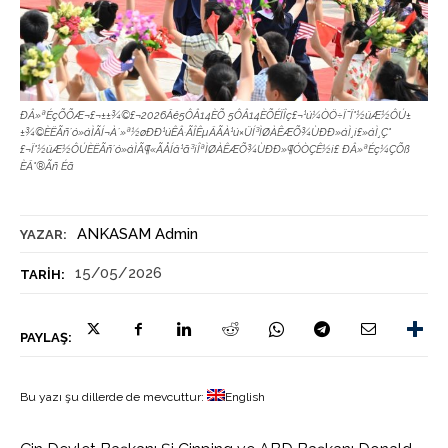
ÐÂ»ªÉçÕÕÆ¬£¬±±¾©£¬2026Äê5ÔÂ14ÈÕ 5ÔÂ14ÈÕÉÏÎç£¬¹ú¼ÒÖ÷Ï¯Ï°½üÆ½ÔÚ±
±¾©ÈËÃñ´ó»áÌÃÍ¬À´»ª½øÐÐ¹úÊÂ·ÃÎÊµÄÃÀ¹ú×ÜÍ³ÌØÀÊÆÕ¾ÙÐÐ»áÌ¸¡£»áÌ¸Ç°
£¬Ï°½üÆ½ÔÚÈËÃñ´ó»áÌÃ¶«ÃÅÍâ¹ã³¡ÎªÌØÀÊÆÕ¾ÙÐÐ»¶Ó­ÒÇÊ½¡£ ÐÂ»ªÉç¼ÇÕß
ÈÄ°®Ãñ Éã
ANKASAM Admin
YAZAR:
15/05/2026
TARIH:
PAYLAŞ:
Bu yazı şu dillerde de mevcuttur:
English