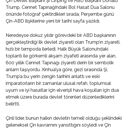
Çin Devlet Başkanı Şi Cinping ve ABD Başkanı Donald
Trump, Cennet Tapınağı’ndaki Bol Hasat Dua Salonu
önünde fotoğraf çektirdikleri sırada, Perşembe günü
Çin-ABD ilişkilerine yeni bir tarihi sayfa yazıldı.
Neredeyse dokuz yıldır görevdeki bir ABD başkanının
gerçekleştirdiği ilk devlet ziyareti olan Trump’ın ziyareti,
hızlı bir tempoda ilerledi. Halk Büyük Salonu’ndaki
toplantı ile görkemli akşam ziyafeti arasında yer alan,
600 yıllık Cennet Tapınağı ziyareti derin bir sembolik
anlam taşıyordu. Xinhua’ya göre, gezi sırasında Şi,
Trump’a bu yerin zengin tarihini anlattı ve eski
imparatorların bir zamanlar ulusal refah, toplumsal
uyum ve iyi hasatlar için elverişli hava koşulları için dua
etmek üzere burada devlet törenleri düzenlediklerini
belirtti.
Çinli lider, bunun halkın devletin temeli olduğu şeklindeki
geleneksel Çin kavramını yansıttığını söyledi ve Çin