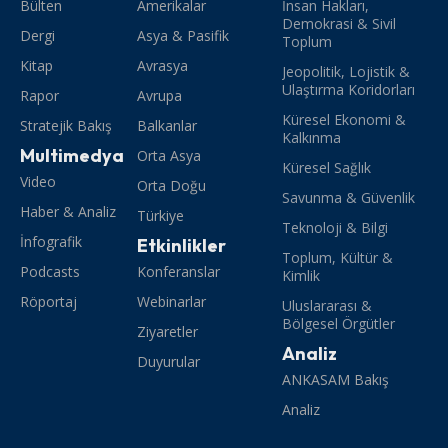
Bülten
Amerikalar
İnsan Hakları,
Demokrasi & Sivil
Dergi
Asya & Pasifik
Toplum
Kitap
Avrasya
Jeopolitik, Lojistik &
Ulaştırma Koridorları
Rapor
Avrupa
Küresel Ekonomi &
Stratejik Bakış
Balkanlar
Kalkınma
Multimedya
Orta Asya
Küresel Sağlık
Video
Orta Doğu
Savunma & Güvenlik
Haber & Analiz
Türkiye
Teknoloji & Bilgi
İnfografik
Etkinlikler
Toplum, Kültür &
Podcasts
Konferanslar
Kimlik
Röportaj
Webinarlar
Uluslararası &
Bölgesel Örgütler
Ziyaretler
Analiz
Duyurular
ANKASAM Bakış
Analiz