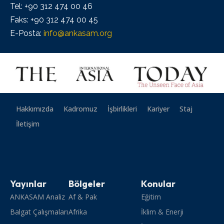
Tel: +90 312 474 00 46
Faks: +90 312 474 00 45
E-Posta:
info@ankasam.org
Hakkımızda
Kadromuz
İşbirlikleri
Kariyer
Staj
İletişim
Yayınlar
Bölgeler
Konular
ANKASAM Analiz
Af & Pak
Eğitim
Balgat Çalışmaları
Afrika
İklim & Enerji