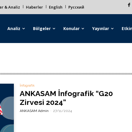
r & Analiz
Haberler
English
Русский
Analiz
Bölgeler
Konular
Yayınlar
Etkin
İnfografik
ANKASAM İnfografik “G20
Zirvesi 2024”
ANKASAM Admin
-
27/11/2024