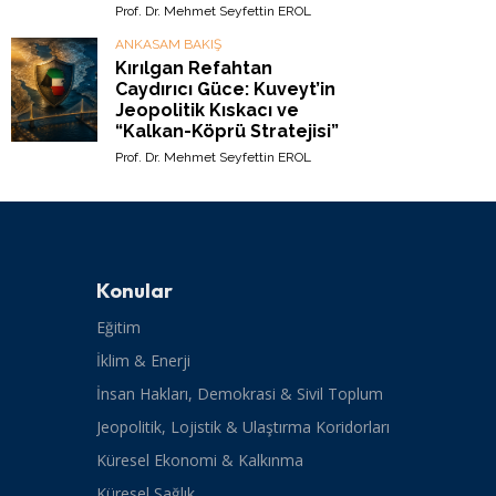
Prof. Dr. Mehmet Seyfettin EROL
ANKASAM BAKIŞ
Kırılgan Refahtan
Caydırıcı Güce: Kuveyt’in
Jeopolitik Kıskacı ve
“Kalkan-Köprü Stratejisi”
Prof. Dr. Mehmet Seyfettin EROL
Konular
Eğitim
İklim & Enerji
İnsan Hakları, Demokrasi & Sivil Toplum
Jeopolitik, Lojistik & Ulaştırma Koridorları
Küresel Ekonomi & Kalkınma
Küresel Sağlık