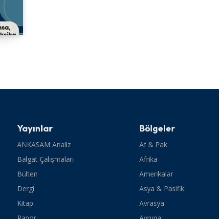
Yayınlar
Bölgeler
ANKASAM Analiz
Af & Pak
Balgat Çalışmaları
Afrika
Bülten
Amerikalar
Dergi
Asya & Pasifik
Kitap
Avrasya
Rapor
Avrupa