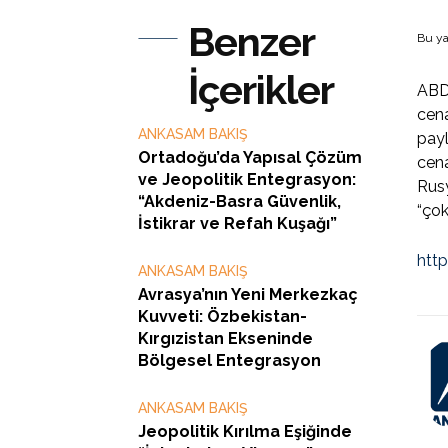
Benzer
Bu ya
İçerikler
ABD 
cena
ANKASAM BAKIŞ
payl
Ortadoğu’da Yapısal Çözüm
cena
ve Jeopolitik Entegrasyon:
Rusy
“Akdeniz-Basra Güvenlik,
“çok
İstikrar ve Refah Kuşağı”
htt
ANKASAM BAKIŞ
Avrasya’nın Yeni Merkezkaç
Kuvveti: Özbekistan-
Kırgızistan Ekseninde
Bölgesel Entegrasyon
ANKASAM BAKIŞ
Jeopolitik Kırılma Eşiğinde