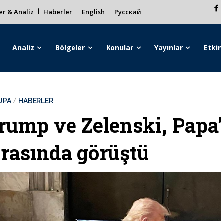
r & Analiz
Haberler
English
Русский
Analiz
Bölgeler
Konular
Yayınlar
Etkin
UPA
HABERLER
rump ve Zelenski, Papa
ırasında görüştü