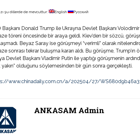
zı şu dillerde de mevcuttur:
English
Русский
Başkanı Donald Trump ile Ukrayna Devlet Başkanı Volodimir Z
ze töreni öncesinde bir araya geldi. Kiev’den bir sözcü, görü
aşmadı. Beyaz Saray ise görüşmeyi “verimli” olarak nitelendirdi
ze sonrası tekrar buluşma kararı aldı. Bu görüşme, Trump’ın ö
a Devlet Başkanı Vladimir Putin ile yaptığı görüşmenin ardı
 yakın” olduğunu söylemesinden bir gün sonra gerçekleşti.
ps://www.chinadaily.com.cn/a/202504/27/WS680d9b46a3
ANKASAM Admin