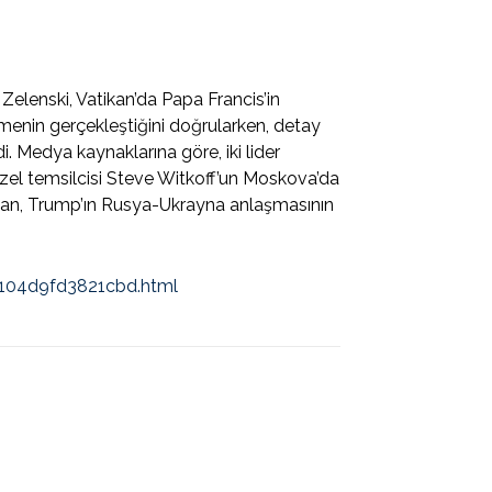
elenski, Vatikan’da Papa Francis’in
şmenin gerçekleştiğini doğrularken, detay
. Medya kaynaklarına göre, iki lider
zel temsilcisi Steve Witkoff’un Moskova’da
ndan, Trump’ın Rusya-Ukrayna anlaşmasının
104d9fd3821cbd.html