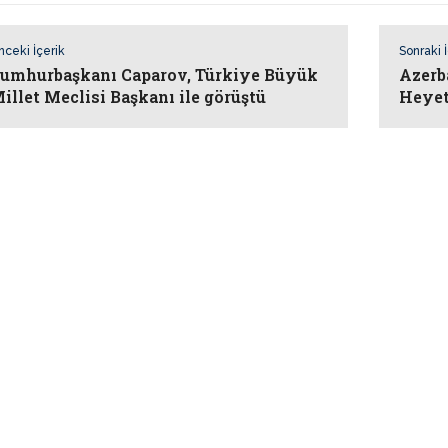
nceki İçerik
Sonraki 
umhurbaşkanı Caparov, Türkiye Büyük
Azer
illet Meclisi Başkanı ile görüştü
Heyet