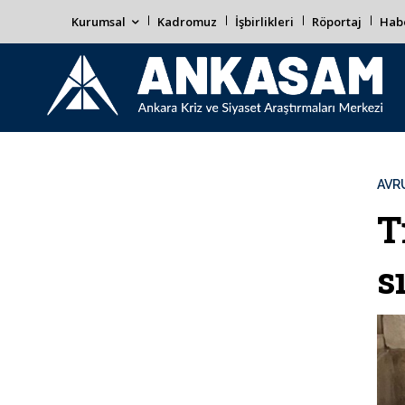
Kurumsal
Kadromuz
İşbirlikleri
Röportaj
Habe
AVR
T
s