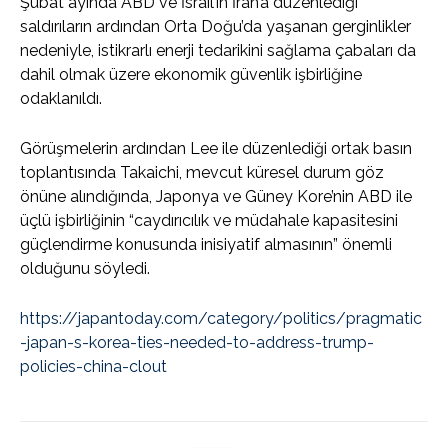
Şubat ayında ABD ve İsrail’in İran’a düzenlediği
saldırıların ardından Orta Doğu’da yaşanan gerginlikler
nedeniyle, istikrarlı enerji tedarikini sağlama çabaları da
dahil olmak üzere ekonomik güvenlik işbirliğine
odaklanıldı.
Görüşmelerin ardından Lee ile düzenlediği ortak basın
toplantısında Takaichi, mevcut küresel durum göz
önüne alındığında, Japonya ve Güney Kore’nin ABD ile
üçlü işbirliğinin “caydırıcılık ve müdahale kapasitesini
güçlendirme konusunda inisiyatif almasının” önemli
olduğunu söyledi.
https://japantoday.com/category/politics/pragmatic
-japan-s-korea-ties-needed-to-address-trump-
policies-china-clout