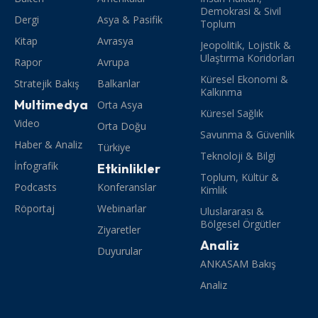
Demokrasi & Sivil
Dergi
Asya & Pasifik
Toplum
Kitap
Avrasya
Jeopolitik, Lojistik &
Ulaştırma Koridorları
Rapor
Avrupa
Küresel Ekonomi &
Stratejik Bakış
Balkanlar
Kalkınma
Multimedya
Orta Asya
Küresel Sağlık
Video
Orta Doğu
Savunma & Güvenlik
Haber & Analiz
Türkiye
Teknoloji & Bilgi
İnfografik
Etkinlikler
Toplum, Kültür &
Podcasts
Konferanslar
Kimlik
Röportaj
Webinarlar
Uluslararası &
Bölgesel Örgütler
Ziyaretler
Analiz
Duyurular
ANKASAM Bakış
Analiz