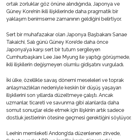
ortak zorluklar göz önüne alındığında, Japonya ve
Güney Kore’nin ikili ilişkilerinde daha pragmatik bir
yaklaşım benimseme zamanının geldiğini belirtiyor.
Sert bir muhafazakar olan Japonya Başbakanı Sanae
Takaichi, Salı günü Güney Kore’de daha önce
Japonya’ya karşı sert bir tutum sergileyen
Cumhurbaşkanı Lee Jae Myung ile yaptığı görüşmede,
ikili ilişkilerin değişmeyen olumlu gidişatını vurguladı.
İki ülke, özellikle savaş dönemi meseleleri ve toprak
anlaşmazlıkları nedeniyle keskin bir düşüş yaşayan
ilişkilerini son yıllarda düzeltmeye çalıştı. Ancak
uzmanlar, ticareti ve savunma gibi alanlarda daha
somut sonuçlar elde etmek için ilişkinin artık sadece
dostluk jestlerinin ötesine geçmesi gerektiğini söylüyor.
Lee’nin memleketi Andong’da düzenlenen zirvede,