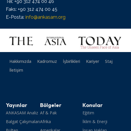
Tel: +90 312 474 00 46
Faks: +90 312 474 00 45
E-Posta:
info@ankasam.org
Hakkımızda
Kadromuz
İşbirlikleri
Kariyer
Staj
İletişim
Yayınlar
Bölgeler
Konular
ANKASAM Analiz
Af & Pak
Eğitim
Balgat Çalışmaları
Afrika
İklim & Enerji
Bülten
Amerikalar
İnsan Hakları,