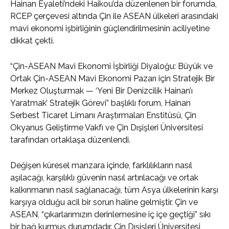
Hainan Eyaleti’ndeki Haikou’da düzenlenen bir forumda,
RCEP çerçevesi altında Çin ile ASEAN ülkeleri arasındaki
mavi ekonomi işbirliğinin güçlendirilmesinin aciliyetine
dikkat çekti.
“Çin-ASEAN Mavi Ekonomi İşbirliği Diyaloğu: Büyük ve
Ortak Çin-ASEAN Mavi Ekonomi Pazarı için Stratejik Bir
Merkez Oluşturmak — ‘Yeni Bir Denizcilik Hainan’ı
Yaratmak’ Stratejik Görevi” başlıklı forum, Hainan
Serbest Ticaret Limanı Araştırmaları Enstitüsü, Çin
Okyanus Geliştirme Vakfı ve Çin Dışişleri Üniversitesi
tarafından ortaklaşa düzenlendi.
Değişen küresel manzara içinde, farklılıkların nasıl
aşılacağı, karşılıklı güvenin nasıl artırılacağı ve ortak
kalkınmanın nasıl sağlanacağı, tüm Asya ülkelerinin karşı
karşıya olduğu acil bir sorun haline gelmiştir. Çin ve
ASEAN, “çıkarlarımızın derinlemesine iç içe geçtiği” sıkı
bir bağ kurmuş durumdadır. Çin Dışişleri Üniversitesi