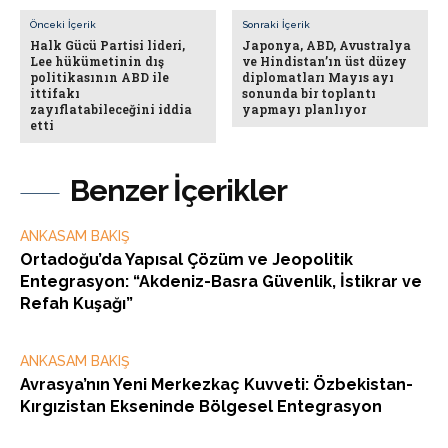
Önceki İçerik
Sonraki İçerik
Halk Gücü Partisi lideri,
Japonya, ABD, Avustralya
Lee hükümetinin dış
ve Hindistan’ın üst düzey
politikasının ABD ile
diplomatları Mayıs ayı
ittifakı
sonunda bir toplantı
zayıflatabileceğini iddia
yapmayı planlıyor
etti
Benzer İçerikler
ANKASAM BAKIŞ
Ortadoğu’da Yapısal Çözüm ve Jeopolitik
Entegrasyon: “Akdeniz-Basra Güvenlik, İstikrar ve
Refah Kuşağı”
ANKASAM BAKIŞ
Avrasya’nın Yeni Merkezkaç Kuvveti: Özbekistan-
Kırgızistan Ekseninde Bölgesel Entegrasyon