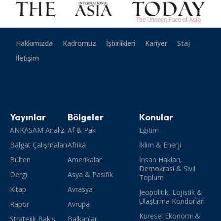
Hakkımızda
Kadromuz
İşbirlikleri
Kariyer
Staj
İletişim
Yayınlar
Bölgeler
Konular
ANKASAM Analiz
Af & Pak
Eğitim
Balgat Çalışmaları
Afrika
İklim & Enerji
Bülten
Amerikalar
İnsan Hakları,
Demokrasi & Sivil
Dergi
Asya & Pasifik
Toplum
Kitap
Avrasya
Jeopolitik, Lojistik &
Ulaştırma Koridorları
Rapor
Avrupa
Küresel Ekonomi &
Stratejik Bakış
Balkanlar