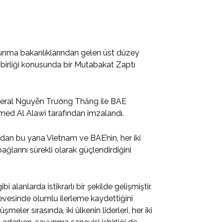
savunma bakanlıklarından gelen üst düzey
şbirliği konusunda bir Mutabakat Zaptı
neral Nguyễn Trường Thắng ile BAE
d Al Alawi tarafından imzalandı.
ndan bu yana Vietnam ve BAE’nin, her iki
 bağlarını sürekli olarak güçlendirdiğini
bi alanlarda istikrarlı bir şekilde gelişmiştir.
vesinde olumlu ilerleme kaydettiğini
eler sırasında, iki ülkenin liderleri, her iki