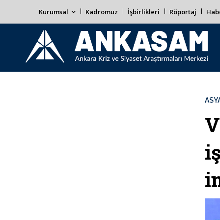
Kurumsal
Kadromuz
İşbirlikleri
Röportaj
Habe
ASYA
V
i
i