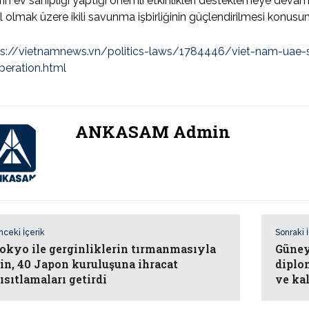
fın ev sahipliği yaptığı önemli etkinlikleri desteklemeye devam
l olmak üzere ikili savunma işbirliğinin güçlendirilmesi konusun
ps://vietnamnews.vn/politics-laws/1784446/viet-nam-uae-
peration.html
ANKASAM Admin
nceki İçerik
Sonraki 
okyo ile gerginliklerin tırmanmasıyla
Güney
in, 40 Japon kuruluşuna ihracat
diplo
ısıtlamaları getirdi
ve ka