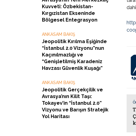
tara
Kuvveti: Özbekistan-
dahi
Kırgızistan Ekseninde
Bölgesel Entegrasyon
htt
coo
ANKASAM BAKIŞ
Jeopolitik Kırılma Eşiğinde
“İstanbul 2.0 Vizyonu”nun
Kaçınılmazlığı ve
“Genişletilmiş Karadeniz
Havzası Güvenlik Kuşağı”
ANKASAM BAKIŞ
Jeopolitik Gerçekçilik ve
Avrasya’nın Kilit Taşı:
Tokayev’in “İstanbul 2.0”
Ö
T
Vizyonu ve Barışın Stratejik
Ç
Yol Haritası
k