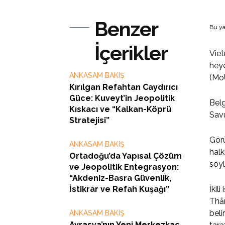
Benzer
Bu ya
İçerikler
Viet
heye
ANKASAM BAKIŞ
(MoU
Kırılgan Refahtan Caydırıcı
Güce: Kuveyt’in Jeopolitik
Bel
Kıskacı ve “Kalkan-Köprü
Sav
Stratejisi”
Görü
ANKASAM BAKIŞ
halk
Ortadoğu’da Yapısal Çözüm
söyl
ve Jeopolitik Entegrasyon:
“Akdeniz-Basra Güvenlik,
İstikrar ve Refah Kuşağı”
İkil
Thắn
beli
ANKASAM BAKIŞ
Avrasya’nın Yeni Merkezkaç