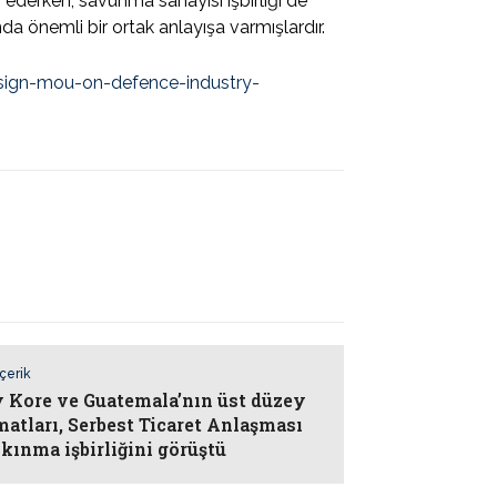
 ederken, savunma sanayisi işbirliği de
da önemli bir ortak anlayışa varmışlardır.
sign-mou-on-defence-industry-
İçerik
 Kore ve Guatemala’nın üst düzey
matları, Serbest Ticaret Anlaşması
lkınma işbirliğini görüştü