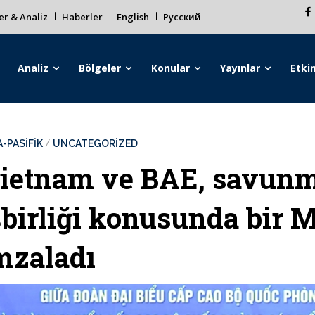
r & Analiz
Haberler
English
Русский
Analiz
Bölgeler
Konular
Yayınlar
Etkin
-PASİFİK
UNCATEGORIZED
ietnam ve BAE, savunm
şbirliği konusunda bir 
mzaladı