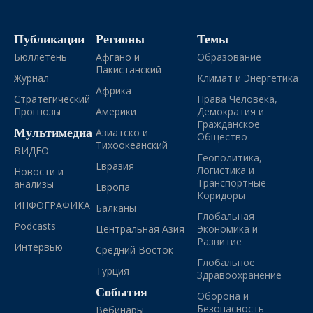
Публикации
Регионы
Темы
Бюллетень
Афгано и
Образование
Пакистанский
Журнал
Климат и Энергетика
Африка
Стратегический
Права Человека,
Прогнозы
Америки
Демократия и
Гражданское
Мультимедиа
Азиатско и
Общество
Тихоокеанский
ВИДЕО
Геополитика,
Евразия
Логистика и
Новости и
Транспортные
анализы
Европа
Коридоры
ИНФОГРАФИКА
Балканы
Глобальная
Podcasts
Центральная Азия
Экономика и
Развитие
Интервью
Средний Восток
Глобальное
Турция
Здравоохранение
События
Оборона и
Безопасность
Вебинары