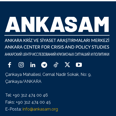
Çankaya Mahallesi, Cemal Nadir Sokak, No: 9,
Çankaya/ANKARA
Tel: +90 312 474 00 46
Faks: +90 312 474 00 45
E-Posta:
info@ankasam.org