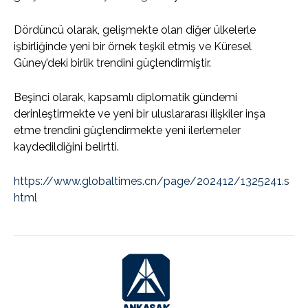
Dördüncü olarak, gelişmekte olan diğer ülkelerle
işbirliğinde yeni bir örnek teşkil etmiş ve Küresel
Güney’deki birlik trendini güçlendirmiştir.
Beşinci olarak, kapsamlı diplomatik gündemi
derinleştirmekte ve yeni bir uluslararası ilişkiler inşa
etme trendini güçlendirmekte yeni ilerlemeler
kaydedildiğini belirtti.
https://www.globaltimes.cn/page/202412/1325241.s
html