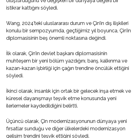
oluşturduğunu ve değişken bir dünyaya değerli bir
istikrar kattığını söyledi.
Wang, 2024’teki uluslararası durum ve Çin’in dış ilişkileri
konulu bir sempozyumda, geçtiğimiz yıl boyunca, Çin’in
diplomasisinin beş önemli noktasına değindi.
İlk olarak, Çin’in devlet başkanı diplomasisinin
muhteşem bir yeni bölüm yazdığını, barış, kalkınma ve
kazan-kazan işbirliği için çağın trendine öncülük ettiğini
söyledi.
İkinci olarak, insanlık için ortak bir gelecek inşa etmek ve
küresel dayanışmayı teşvik etme konusunda yeni
ilerlemeler kaydedildiğini belirtti.
Üçüncü olarak, Çin modernizasyonunun dünyaya yeni
fırsatlar sunduğu ve diğer ülkelerdeki modernizasyon
gelişim trendini teşvik ettiğini söyledi.