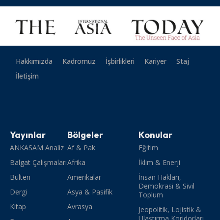
Hakkımızda
Kadromuz
İşbirlikleri
Kariyer
Staj
İletişim
Yayınlar
Bölgeler
Konular
ANKASAM Analiz
Af & Pak
Eğitim
Balgat Çalışmaları
Afrika
İklim & Enerji
Bülten
Amerikalar
İnsan Hakları,
Demokrasi & Sivil
Dergi
Asya & Pasifik
Toplum
Kitap
Avrasya
Jeopolitik, Lojistik &
Ulaştırma Koridorları