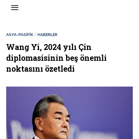
ASYA-PASİFİK
HABERLER
Wang Yi, 2024 yılı Çin
diplomasisinin beş önemli
noktasını özetledi