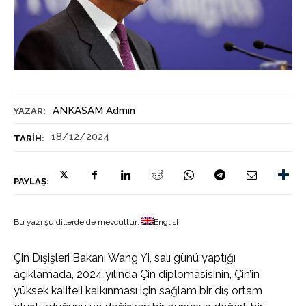
ANKASAM Admin
YAZAR:
18/12/2024
TARIH:
PAYLAŞ:
Bu yazı şu dillerde de mevcuttur:
English
Çin Dışişleri Bakanı Wang Yi, salı günü yaptığı
açıklamada, 2024 yılında Çin diplomasisinin, Çin’in
yüksek kaliteli kalkınması için sağlam bir dış ortam