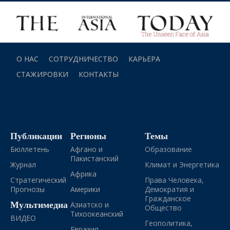
О НАС
СОТРУДНИЧЕСТВО
КАРЬЕРА
СТАЖИРОВКИ
КОНТАКТЫ
Публикации
Регионы
Темы
Бюллетень
Афгано и
Образование
Пакистанский
Журнал
Климат и Энергетика
Африка
Стратегический
Права Человека,
Прогнозы
Америки
Демократия и
Гражданское
Мультимедиа
Азиатско и
Общество
Тихоокеанский
ВИДЕО
Геополитика,
Евразия