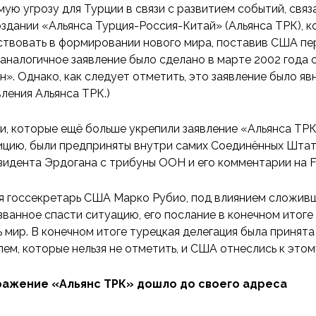
мую угрозу для Турции в связи с развитием событий, связ
оздании «Альянса Турция-Россия-Китай» (Альянса ТРК), 
ствовать в формировании нового мира, поставив США пер
 аналогичное заявление было сделано в марте 2002 года
н». Однако, как следует отметить, это заявление было я
вления Альянса ТРК.)
и, которые ещё больше укрепили заявление «Альянса Т
ицию, были предприняты внутри самих Соединённых Штато
зидента Эрдогана с трибуны ООН и его комментарии на 
я госсекретарь США Марко Рубио, под влиянием сложивше
званное спасти ситуацию, его послание в конечном итоге
ь мир. В конечном итоге турецкая делегация была принят
лем, которые нельзя не отметить, и США отнеслись к это
ажение «Альянс ТРК» дошло до своего адреса