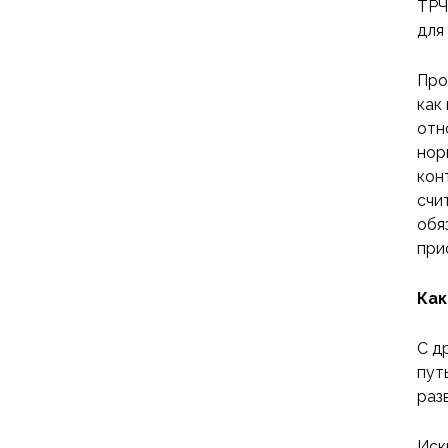
ТРЧ
для
Про
как
отн
нор
кон
счи
обя
при
Как
С д
пут
раз
Иск