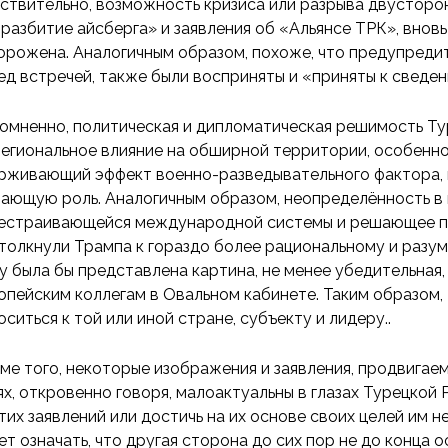
ствительно, возможность кризиса или разрыва двусторо
«разбитие айсберга» и заявления об «Альянсе ТРК», вновь
орожена. Аналогичным образом, похоже, что предупредит
ед встречей, также были восприняты и «приняты к сведен
омненно, политическая и дипломатическая решимость Тур
региональное влияние на обширной территории, особенно
рживающий эффект военно-разведывательного фактора, 
ающую роль. Аналогичным образом, неопределённость в 
естраивающейся международной системы и решающее по
толкнули Трампа к гораздо более рациональному и разу
у была бы представлена ​​картина, не менее убедительная
опейским коллегам в Овальном кабинете. Таким образом, 
оситься к той или иной стране, субъекту и лидеру..
ме того, некоторые изображения и заявления, продвигае
ях, откровенно говоря, малоактуальны в глазах Турецкой
этих заявлений или достичь на их основе своих целей им 
ет означать, что другая сторона до сих пор не до конца