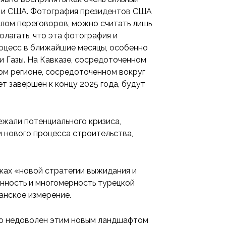
й и США. Фотография президентов США
толом переговоров, можно считать лишь
лагать, что эта фотография и
оцесс в ближайшие месяцы, особенно
и Газы. На Кавказе, сосредоточенном
ом регионе, сосредоточенном вокруг
ет завершен к концу 2025 года, будут
ежали потенциального кризиса,
и нового процесса строительства,
мках «новой стратегии выжидания и
нность и многомерность турецкой
анское измерение.
кто недоволен этим новым ландшафтом