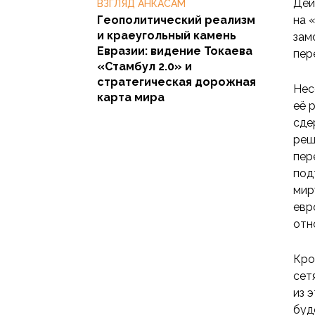
Дей
ВЗГЛЯД АНКАСАМ
Геополитический реализм
на 
и краеугольный камень
зам
Евразии: видение Токаева
пер
«Стамбул 2.0» и
стратегическая дорожная
Нес
карта мира
её 
сде
реш
пер
под
мир
евр
отн
Кро
сет
из 
буд