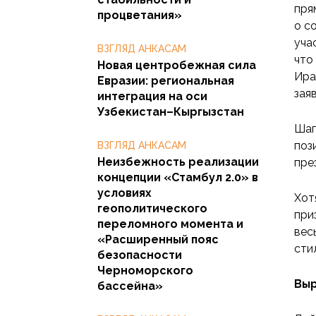
пря
процветания»
о с
уча
ВЗГЛЯД АНКАСАМ
что
Новая центробежная сила
Ира
Евразии: региональная
зая
интеграция на оси
Узбекистан–Кыргызстан
Шаг
поз
ВЗГЛЯД АНКАСАМ
Неизбежность реализации
пре
концепции «Стамбул 2.0» в
условиях
Хот
геополитического
при
переломного момента и
вес
«Расширенный пояс
сти
безопасности
Черноморского
Выр
бассейна»