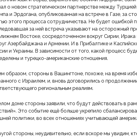
нал о новом стратегическом партнерстве между Турцие
мпа и Эрдогана, опубликованная на встрече в Газе, за с
тью этого процесса сотрудничества. Не будет ошибкой по
ледовавшая за ней встреча указывают на осторожный пр
Ближнем Востоке, сосредоточенном вокруг Сирии, Ирака 
руг Азербайджана и Армении. И в Прибалтике и Каспийск
сии и Украины. В зависимости от того, какой процесс буд
еделены и турецко-американские отношения.
им образом, стороны в Вашингтоне, похоже, на время изб
занного с Израилем, и, вновь договорились о продолжени
тветствующего региональным реалиям.
елом доме стороны заявили, что будут действовать в ра
ствий». Это событие ещё больше укрепило сбалансирова
шней политики, во всех отношениях учитывающей америк
ругой стороны, неудивительно, если вскоре мы увидим, 