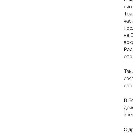
сиг
Тра
час
пос
на 
вок
Рос
опр
Так
свя
соо
В Б
дей
вне
С д