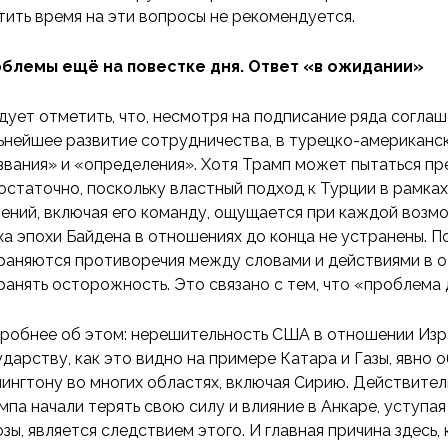
тить время на эти вопросы не рекомендуется.
блемы ещё на повестке дня. Ответ «в ожидании»
дует отметить, что, несмотря на подписание ряда соглаш
ьнейшее развитие сотрудничества, в турецко-американс
звания» и «определения». Хотя Трамп может пытаться пр
остаточно, поскольку властный подход к Турции в рамка
ений, включая его команду, ощущается при каждой возм
ха эпохи Байдена в отношениях до конца не устранены. 
раняются противоречия между словами и действиями в о
ранять осторожность. Это связано с тем, что «проблема 
робнее об этом: нерешительность США в отношении Изра
ударству, как это видно на примере Катара и Газы, явно
ингтону во многих областях, включая Сирию. Действител
мпа начали терять свою силу и влияние в Анкаре, уступа
озы, является следствием этого. И главная причина здесь,