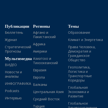
Публикации
Регионы
Темы
Бюллетень
Афгано и
Образование
Пакистанский
Журнал
Климат и Энергетика
Африка
Стратегический
Права Человека,
Прогнозы
Америки
Демократия и
Гражданское
Мультимедиа
Азиатско и
Общество
Тихоокеанский
ВИДЕО
Геополитика,
Евразия
Логистика и
Новости и
Транспортные
анализы
Европа
Коридоры
ИНФОГРАФИКА
Балканы
Глобальная
Podcasts
Центральная Азия
Экономика и
Развитие
Интервью
Средний Восток
Глобальное
Турция
Здравоохранение