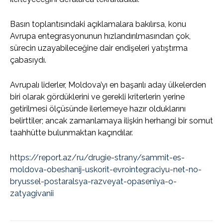
Basın toplantısındaki açıklamalara bakılırsa, konu
Avrupa entegrasyonunun hızlandırılmasından çok,
sürecin uzayabileceğine dair endişeleri yatıştırma
çabasıydı.
Avrupalı liderler, Moldova’yı en başarılı aday ülkelerden
biri olarak gördüklerini ve gerekli kriterlerin yerine
getirilmesi ölçüsünde ilerlemeye hazır olduklarını
belirttiler; ancak zamanlamaya ilişkin herhangi bir somut
taahhütte bulunmaktan kaçındılar.
https://report.az/ru/drugie-strany/sammit-es-
moldova-obeshanij-uskorit-evrointegraciyu-net-no-
bryussel-postaralsya-razveyat-opaseniya-o-
zatyagivanii