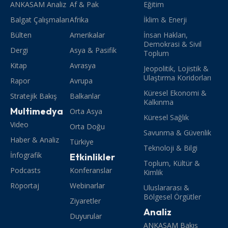
ANKASAM Analiz
Af & Pak
Eğitim
Balgat Çalışmaları
Afrika
İklim & Enerji
Bülten
Amerikalar
İnsan Hakları,
Demokrasi & Sivil
Dergi
Asya & Pasifik
Toplum
Kitap
Avrasya
Jeopolitik, Lojistik &
Ulaştırma Koridorları
Rapor
Avrupa
Küresel Ekonomi &
Stratejik Bakış
Balkanlar
Kalkınma
Multimedya
Orta Asya
Küresel Sağlık
Video
Orta Doğu
Savunma & Güvenlik
Haber & Analiz
Türkiye
Teknoloji & Bilgi
İnfografik
Etkinlikler
Toplum, Kültür &
Podcasts
Konferanslar
Kimlik
Röportaj
Webinarlar
Uluslararası &
Bölgesel Örgütler
Ziyaretler
Analiz
Duyurular
ANKASAM Bakış