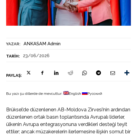
ANKASAM Admin
YAZAR:
23/06/2026
TARIH:
PAYLAŞ:
Bu yazı şu dillerde de mevcuttur:
English
Русский
Brüksel’de düzenlenen AB-Moldova Zirvesi’nin ardından
düzenlenen ortak basın toplantısında Avrupalı liderler,
ülkenin Avrupa entegrasyonuna verdikleri desteği teyit
ettiler; ancak müzakerelerin ilerlemesine ilişkin somut bir