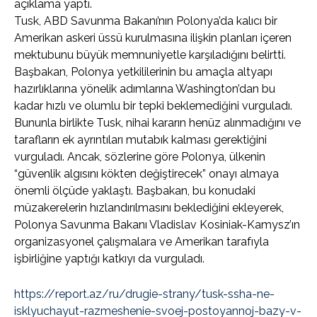
açıklama yaptı.
Tusk, ABD Savunma Bakanı’nın Polonya’da kalıcı bir
Amerikan askeri üssü kurulmasına ilişkin planları içeren
mektubunu büyük memnuniyetle karşıladığını belirtti.
Başbakan, Polonya yetkililerinin bu amaçla altyapı
hazırlıklarına yönelik adımlarına Washington’dan bu
kadar hızlı ve olumlu bir tepki beklemediğini vurguladı.
Bununla birlikte Tusk, nihai kararın henüz alınmadığını ve
tarafların ek ayrıntıları mutabık kalması gerektiğini
vurguladı. Ancak, sözlerine göre Polonya, ülkenin
“güvenlik algısını kökten değiştirecek” onayı almaya
önemli ölçüde yaklaştı. Başbakan, bu konudaki
müzakerelerin hızlandırılmasını beklediğini ekleyerek,
Polonya Savunma Bakanı Vladislav Kosiniak-Kamysz’ın
organizasyonel çalışmalara ve Amerikan tarafıyla
işbirliğine yaptığı katkıyı da vurguladı.
https://report.az/ru/drugie-strany/tusk-ssha-ne-
isklyuchayut-razmeshenie-svoej-postoyannoj-bazy-v-