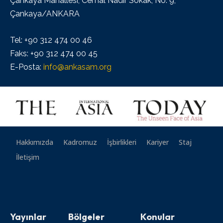
Çankaya Mahallesi, Cemal Nadir Sokak, No: 9,
Çankaya/ANKARA
Tel: +90 312 474 00 46
Faks: +90 312 474 00 45
E-Posta:
info@ankasam.org
Hakkımızda
Kadromuz
İşbirlikleri
Kariyer
Staj
İletişim
Yayınlar
Bölgeler
Konular