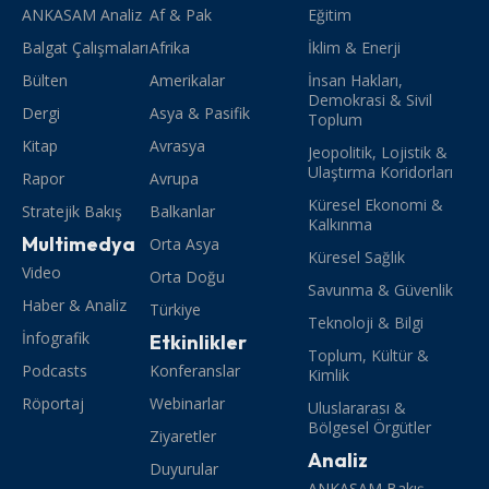
ANKASAM Analiz
Af & Pak
Eğitim
Balgat Çalışmaları
Afrika
İklim & Enerji
Bülten
Amerikalar
İnsan Hakları,
Demokrasi & Sivil
Dergi
Asya & Pasifik
Toplum
Kitap
Avrasya
Jeopolitik, Lojistik &
Ulaştırma Koridorları
Rapor
Avrupa
Küresel Ekonomi &
Stratejik Bakış
Balkanlar
Kalkınma
Multimedya
Orta Asya
Küresel Sağlık
Video
Orta Doğu
Savunma & Güvenlik
Haber & Analiz
Türkiye
Teknoloji & Bilgi
İnfografik
Etkinlikler
Toplum, Kültür &
Podcasts
Konferanslar
Kimlik
Röportaj
Webinarlar
Uluslararası &
Bölgesel Örgütler
Ziyaretler
Analiz
Duyurular
ANKASAM Bakış