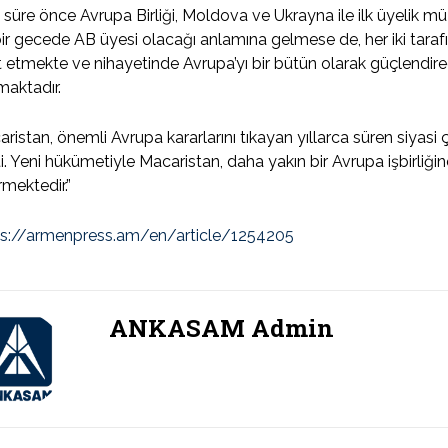
 süre önce Avrupa Birliği, Moldova ve Ukrayna ile ilk üyelik müza
ir gecede AB üyesi olacağı anlamına gelmese de, her iki tarafı
t etmekte ve nihayetinde Avrupa’yı bir bütün olarak güçlendirece
aktadır.
ristan, önemli Avrupa kararlarını tıkayan yıllarca süren siyasi
i. Yeni hükümetiyle Macaristan, daha yakın bir Avrupa işbirliğ
rmektedir.”
ps://armenpress.am/en/article/1254205
ANKASAM Admin