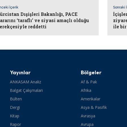
nceki İçerik
Sonraki 
ürcistan Dışişleri Bakanlığı, PACE
İçişle
ararını ‘taraflı’ ve siyasi amaçlı olduğu
ziyar
erekçesiyle reddetti
ile bi
Yayınlar
Bölgeler
ANKASAM Analiz
Af & Pak
Balgat Çalışmaları
Afrika
Bülten
Amerikalar
Dergi
Asya & Pasifik
Kitap
Avrasya
Rapor
Avrupa