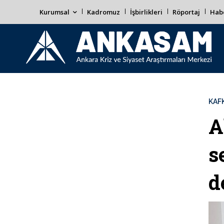
Kurumsal
Kadromuz
İşbirlikleri
Röportaj
Habe
KAF
A
s
d