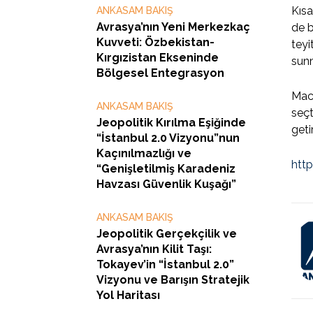
Kısa
ANKASAM BAKIŞ
Avrasya’nın Yeni Merkezkaç
de b
Kuvveti: Özbekistan-
teyi
Kırgızistan Ekseninde
sunm
Bölgesel Entegrasyon
Maca
ANKASAM BAKIŞ
seçt
Jeopolitik Kırılma Eşiğinde
geti
“İstanbul 2.0 Vizyonu”nun
Kaçınılmazlığı ve
htt
“Genişletilmiş Karadeniz
Havzası Güvenlik Kuşağı”
ANKASAM BAKIŞ
Jeopolitik Gerçekçilik ve
Avrasya’nın Kilit Taşı:
Tokayev’in “İstanbul 2.0”
Vizyonu ve Barışın Stratejik
Yol Haritası