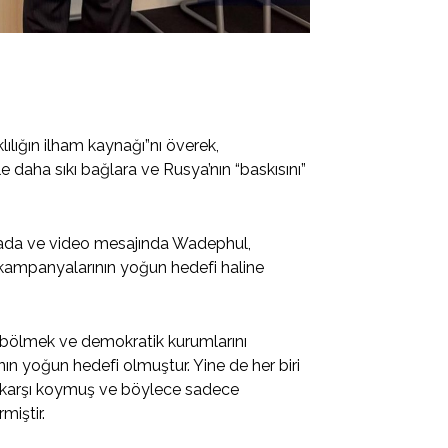
ılığın ilham kaynağı”nı överek,
 daha sıkı bağlara ve Rusya’nın “baskısını”
amada ve video mesajında Wadephul,
kampanyalarının yoğun hedefi haline
ı bölmek ve demokratik kurumlarını
 yoğun hedefi olmuştur. Yine de her biri
 karşı koymuş ve böylece sadece
miştir.