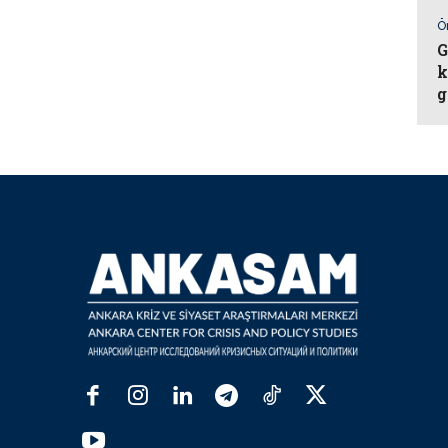
Ö
G
k
g