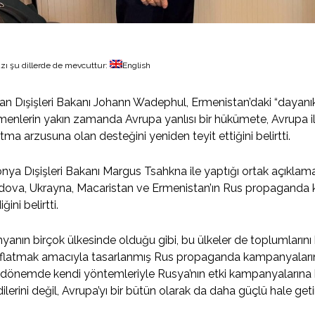
zı şu dillerde de mevcuttur:
English
n Dışişleri Bakanı Johann Wadephul, Ermenistan’daki “dayanıkl
enlerin yakın zamanda Avrupa yanlısı bir hükümete, Avrupa ile
tma arzusuna olan desteğini yeniden teyit ettiğini belirtti.
nya Dışişleri Bakanı Margus Tsahkna ile yaptığı ortak açıkl
ova, Ukrayna, Macaristan ve Ermenistan’ın Rus propaganda 
ğini belirtti.
yanın birçok ülkesinde olduğu gibi, bu ülkeler de toplumların
flatmak amacıyla tasarlanmış Rus propaganda kampanyalarının
 dönemde kendi yöntemleriyle Rusya’nın etki kampanyalarına
ilerini değil, Avrupa’yı bir bütün olarak da daha güçlü hale getir