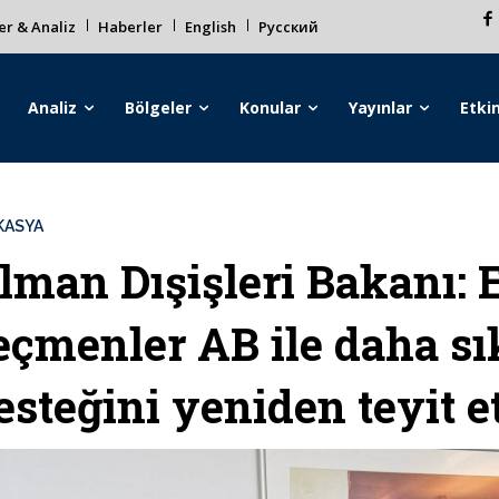
r & Analiz
Haberler
English
Русский
Analiz
Bölgeler
Konular
Yayınlar
Etkin
KASYA
lman Dışişleri Bakanı:
eçmenler AB ile daha sı
esteğini yeniden teyit et