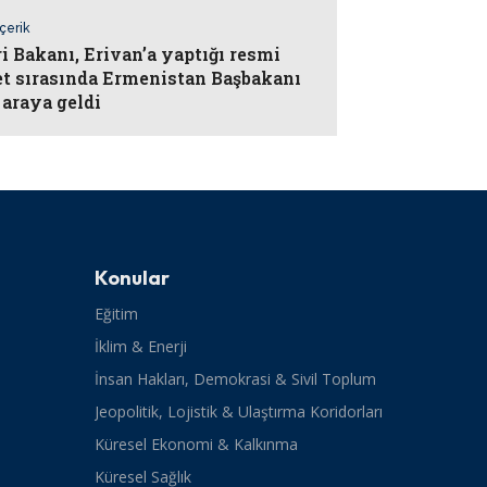
İçerik
ri Bakanı, Erivan’a yaptığı resmi
et sırasında Ermenistan Başbakanı
r araya geldi
Konular
Eğitim
İklim & Enerji
İnsan Hakları, Demokrasi & Sivil Toplum
Jeopolitik, Lojistik & Ulaştırma Koridorları
Küresel Ekonomi & Kalkınma
Küresel Sağlık