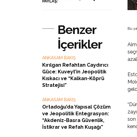
PAYLAŞ:
Benzer
Bu ya
İçerikler
Alma
seçm
ANKASAM BAKIŞ
azal
Kırılgan Refahtan Caydırıcı
Güce: Kuveyt’in Jeopolitik
Esto
Kıskacı ve “Kalkan-Köprü
Mold
Stratejisi”
geldi
ANKASAM BAKIŞ
“Dün
Ortadoğu’da Yapısal Çözüm
zayı
ve Jeopolitik Entegrasyon:
son
“Akdeniz-Basra Güvenlik,
kend
İstikrar ve Refah Kuşağı”