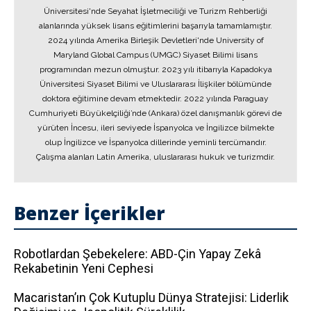
Üniversitesi'nde Seyahat İşletmeciliği ve Turizm Rehberliği
alanlarında yüksek lisans eğitimlerini başarıyla tamamlamıştır.
2024 yılında Amerika Birleşik Devletleri'nde University of
Maryland Global Campus (UMGC) Siyaset Bilimi lisans
programından mezun olmuştur. 2023 yılı itibarıyla Kapadokya
Üniversitesi Siyaset Bilimi ve Uluslararası İlişkiler bölümünde
doktora eğitimine devam etmektedir. 2022 yılında Paraguay
Cumhuriyeti Büyükelçiliği’nde (Ankara) özel danışmanlık görevi de
yürüten İncesu, ileri seviyede İspanyolca ve İngilizce bilmekte
olup İngilizce ve İspanyolca dillerinde yeminli tercümandır.
Çalışma alanları Latin Amerika, uluslararası hukuk ve turizmdir.
Benzer İçerikler
Robotlardan Şebekelere: ABD-Çin Yapay Zekâ
Rekabetinin Yeni Cephesi
Macaristan’ın Çok Kutuplu Dünya Stratejisi: Liderlik