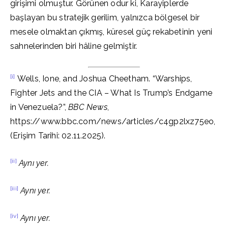
girişimi olmuştur. Görünen odur ki, Karayiplerde
başlayan bu stratejik gerilim, yalnızca bölgesel bir
mesele olmaktan çıkmış, küresel güç rekabetinin yeni
sahnelerinden biri hâline gelmiştir.
[i]
Wells, Ione, and Joshua Cheetham. “Warships,
Fighter Jets and the CIA – What Is Trump’s Endgame
in Venezuela?”,
BBC News
,
https://www.bbc.com/news/articles/c4gp2lxz75eo,
(Erişim Tarihi: 02.11.2025).
[ii]
Aynı yer.
[iii]
Aynı yer.
[iv]
Aynı yer.