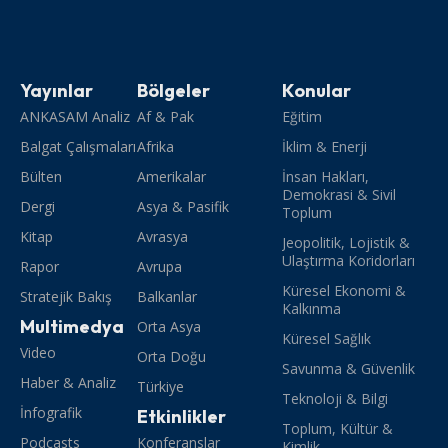
Yayınlar
Bölgeler
Konular
ANKASAM Analiz
Af & Pak
Eğitim
Balgat Çalışmaları
Afrika
İklim & Enerji
Bülten
Amerikalar
İnsan Hakları,
Demokrasi & Sivil
Dergi
Asya & Pasifik
Toplum
Kitap
Avrasya
Jeopolitik, Lojistik &
Ulaştırma Koridorları
Rapor
Avrupa
Küresel Ekonomi &
Stratejik Bakış
Balkanlar
Kalkınma
Multimedya
Orta Asya
Küresel Sağlık
Video
Orta Doğu
Savunma & Güvenlik
Haber & Analiz
Türkiye
Teknoloji & Bilgi
İnfografik
Etkinlikler
Toplum, Kültür &
Podcasts
Konferanslar
Kimlik