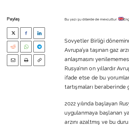
Paylaş
Bu yazı şu dillerde de mevcuttur:
Eng
Sovyetler Birliği dönemin
Avrupa’ya taşınan gaz arzı
anlaşmasını yenilememesi
Rusya’nın on yıllardır Avr
ifade etse de bu yorumlar
tartışmaları beraberinde 
2022 yılında başlayan Rus
uygulanmaya başlanan yap
arzını azaltmış ve bu dur