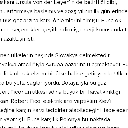
kanı Ursula von der Leyen’in de belirttiği gibi,
nu arttırmaya başlamış ve 2025 yılının ilk günlerind
 Rus gaz arzına karşı önlemlerini almıştı. Buna ek
er de seçenekleri çeşitlendirmiş, enerji konusunda t
n uzaklaşmıştı.
enen ülkelerin başında Slovakya gelmektedir.
vakya aracılığıyla Avrupa pazarına ulaşmaktaydı. B
litik olarak elzem bir ülke haline getiriyordu. Ülke
 da bu yolla sağlanıyordu. Dolayısıyla bu gaz
ert Fico’nun ülkesi adına büyük bir hayal kırıklığı
nı Robert Fico, elektrik arzı yaptıkları Kiev’i
ğine karşın karşı tedbirler alabileceğini ifade ede
r yapmıştı. Buna karşılık Polonya bu noktada