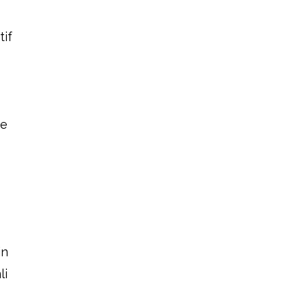
tif
de
in
li