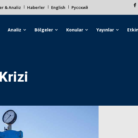
r & Analiz
Haberler
English
Русский
Analiz
Bölgeler
Konular
Yayınlar
Etkin
Krizi