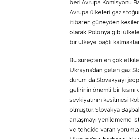
beri Avrupa Komisyonu Baş
Avrupa ülkeleri gaz stoğu
itibaren güneyden kesilen
olarak Polonya gibi ülkel
bir ülkeye bağlı kalmakta
Bu süreçten en çok etkil
Ukrayna’dan gelen gaz Slo
durum da Slovakya’yı jeopo
gelirinin önemli bir kısmı
sevkiyatının kesilmesi Rob
olmuştur. Slovakya Başbaka
anlaşmayı yenilememe iste
ve tehdide varan yorumla