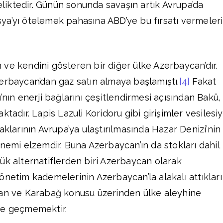
teliktedir. Günün sonunda savaşın artık Avrupa’da
ya’yı ötelemek pahasına ABD’ye bu fırsatı vermeleri
ve kendini gösteren bir diğer ülke Azerbaycan’dır.
erbaycan’dan gaz satın almaya başlamıştı.
[4]
Fakat
’nın enerji bağlarını çeşitlendirmesi açısından Bakü,
ktadır. Lapis Lazuli Koridoru gibi girişimler vesilesiy
aklarının Avrupa’ya ulaştırılmasında Hazar Denizi’nin
önemi elzemdir. Buna Azerbaycan’ın da stokları dahil
ük alternatiflerden biri Azerbaycan olarak
önetim kademelerinin Azerbaycan’la alakalı attıkları
tan ve Karabağ konusu üzerinden ülke aleyhine
ne geçmemektir.