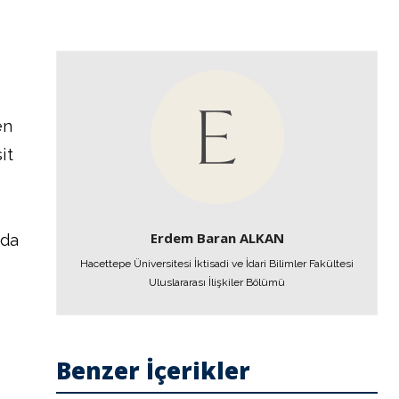
en
it
Erdem Baran ALKAN
 da
Hacettepe Üniversitesi İktisadi ve İdari Bilimler Fakültesi
Uluslararası İlişkiler Bölümü
Benzer İçerikler