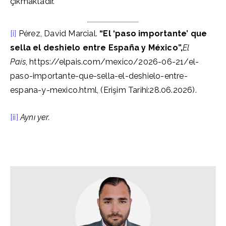
çıkmaktadır.
[i]
Pérez, David Marcial.
“El ‘paso importante’ que
sella el deshielo entre España y México”,
El
País
, https://elpais.com/mexico/2026-06-21/el-
paso-importante-que-sella-el-deshielo-entre-
espana-y-mexico.html, (Erişim Tarihi:28.06.2026).
[ii]
Aynı yer.