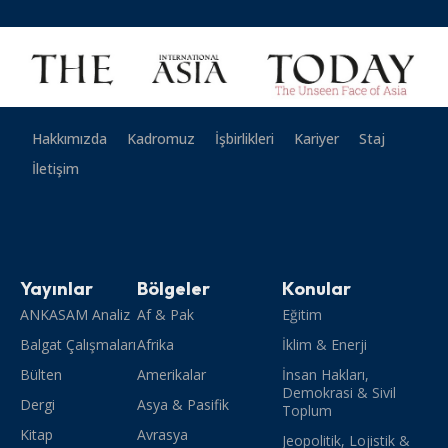
Hakkımızda
Kadromuz
İşbirlikleri
Kariyer
Staj
İletişim
Yayınlar
Bölgeler
Konular
ANKASAM Analiz
Af & Pak
Eğitim
Balgat Çalışmaları
Afrika
İklim & Enerji
Bülten
Amerikalar
İnsan Hakları,
Demokrasi & Sivil
Dergi
Asya & Pasifik
Toplum
Kitap
Avrasya
Jeopolitik, Lojistik &