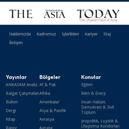
Hakkımızda
Kadromuz
İşbirlikleri
Kariyer
Staj
İletişim
Yayınlar
Bölgeler
Konular
ANKASAM Analiz
Af & Pak
Eğitim
Balgat Çalışmaları
Afrika
İklim & Enerji
Bülten
Amerikalar
İnsan Hakları,
Demokrasi & Sivil
Dergi
Asya & Pasifik
Toplum
Kitap
Avrasya
Jeopolitik, Lojistik &
Ulaştırma Koridorları
Rapor
Avrupa