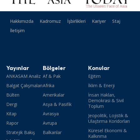
Hakkımızda
Kadromuz
İşbirlikleri
Kariyer
Staj
İletişim
Yayınlar
Bölgeler
Konular
ANKASAM Analiz
Af & Pak
Eğitim
Balgat Çalışmaları
Afrika
İklim & Enerji
Bülten
Amerikalar
İnsan Hakları,
Demokrasi & Sivil
Dergi
Asya & Pasifik
Toplum
Kitap
Avrasya
Jeopolitik, Lojistik &
Ulaştırma Koridorları
Rapor
Avrupa
Küresel Ekonomi &
Stratejik Bakış
Balkanlar
Kalkınma