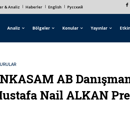
r & Analiz
Haberler
English
Русский
Analiz
Bölgeler
Konular
Yayınlar
Etkin
URULAR
NKASAM AB Danışmanı 
ustafa Nail ALKAN Pre