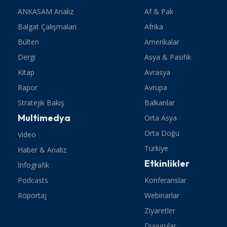
ANKASAM Analiz
Af & Pak
Balgat Çalışmaları
Afrika
Bülten
Amerikalar
Dergi
Asya & Pasifik
Kitap
Avrasya
Rapor
Avrupa
Stratejik Bakış
Balkanlar
Multimedya
Orta Asya
Orta Doğu
Video
Türkiye
Haber & Analiz
Etkinlikler
İnfografik
Podcasts
Konferanslar
Röportaj
Webinarlar
Ziyaretler
Duyurular