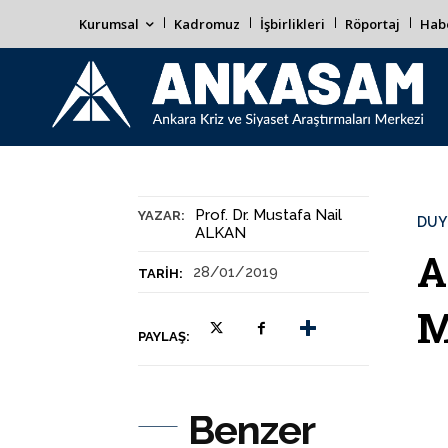
Kurumsal
Kadromuz
İşbirlikleri
Röportaj
Habe
Prof. Dr. Mustafa Nail
YAZAR:
DUY
ALKAN
A
28/01/2019
TARIH:
M
PAYLAŞ:
Benzer