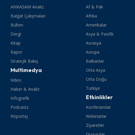
ANKASAM Analiz
Af & Pak
Balgat Çalışmaları
Afrika
Bülten
Amerikalar
Dergi
Asya & Pasifik
Kitap
Avrasya
Rapor
Avrupa
Stratejik Bakış
Balkanlar
Multimedya
Orta Asya
Orta Doğu
Video
Türkiye
Haber & Analiz
Etkinlikler
İnfografik
Podcasts
Konferanslar
Röportaj
Webinarlar
Ziyaretler
Duyurular