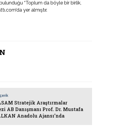
ulunduğu “Toplum da böyle bir birlik,
tı.com’da yer almıştır.
AN
İçerik
AM Stratejik Araştırmalar
zi AB Danışmanı Prof. Dr. Mustafa
ALKAN Anadolu Ajansı’nda