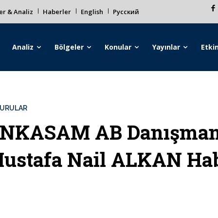
r & Analiz
Haberler
English
Русский
Analiz
Bölgeler
Konular
Yayınlar
Etkin
URULAR
NKASAM AB Danışmanı 
ustafa Nail ALKAN Hab