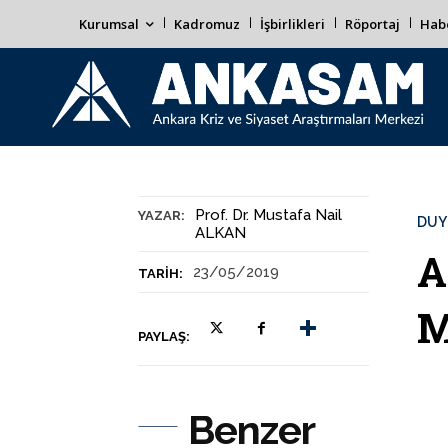
Kurumsal
Kadromuz
İşbirlikleri
Röportaj
Habe
Prof. Dr. Mustafa Nail
YAZAR:
DUY
ALKAN
A
23/05/2019
TARIH:
M
PAYLAŞ:
Benzer