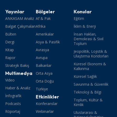
Yayınlar
Bölgeler
Konular
ANKASAM Analiz
Af & Pak
Eğitim
Balgat Çalışmaları
Afrika
İklim & Enerji
Bülten
Amerikalar
İnsan Hakları,
Demokrasi & Sivil
Dergi
Asya & Pasifik
Toplum
Kitap
Avrasya
Jeopolitik, Lojistik &
Ulaştırma Koridorları
Rapor
Avrupa
Küresel Ekonomi &
Stratejik Bakış
Balkanlar
Kalkınma
Multimedya
Orta Asya
Küresel Sağlık
Video
Orta Doğu
Savunma & Güvenlik
Haber & Analiz
Türkiye
Teknoloji & Bilgi
İnfografik
Etkinlikler
Toplum, Kültür &
Podcasts
Konferanslar
Kimlik
Röportaj
Webinarlar
Uluslararası &