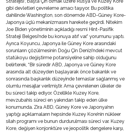
Stratejisi”, başta Çin olmak üzere Rusya ve Kuzey Kore
gibi devletleri çevreleme amacı taşıyor. Bu politika
dahilinde Washington, son dönemde ABD-Güney Kore-
Japonya üçlü mekanizmasını harekete geçirdi. Nitekim
Joe Biden yönetiminin açıkladığı resmi Hint-Pasifik
Strateji Belgesi’nde bu konuya atıf var.” yorumunu yaptı.
Ayrıca Koyuncu, Japonya ile Güney Kore arasındaki
sorunların çözülmesinin Doğu Çin Denizi’ndeki mevcut
statükoyu değiştirme potansiyeline sahip olduğunu
belirterek, “Bir süredir ABD, Japonya ve Güney Kore
arasında alt düzeyden başlayarak önce bakanlık ve
sonrasında başkanlık düzeyinde temaslar sağlanmış ve
olumlu mesajlar verilmiştir. Ama çevrelenen ülkeler de
bu süreci takip ediyor. Özellikle Kuzey Kore,
mevzubahis süreci en yakından takip eden ülke
konumunda. Zira ABD, Güney Kore ve Japonya’nın
yaptığı açıklamaların hepsinde Kuzey Kore’nin nükleer
silah programı ve bunun durdurulması süreci var. Kuzey
Kore, değişen konjonktüre ve jeopolitik dengelere karşı,