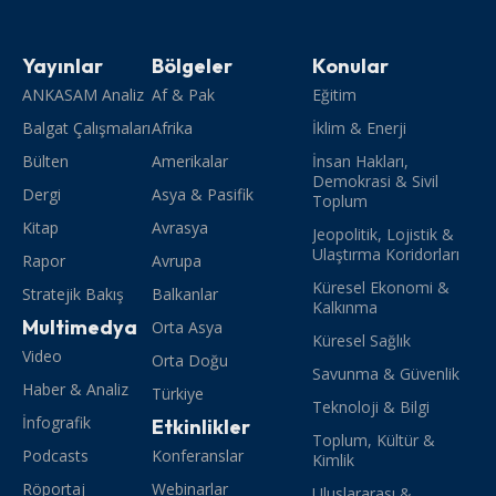
Yayınlar
Bölgeler
Konular
ANKASAM Analiz
Af & Pak
Eğitim
Balgat Çalışmaları
Afrika
İklim & Enerji
Bülten
Amerikalar
İnsan Hakları,
Demokrasi & Sivil
Dergi
Asya & Pasifik
Toplum
Kitap
Avrasya
Jeopolitik, Lojistik &
Ulaştırma Koridorları
Rapor
Avrupa
Küresel Ekonomi &
Stratejik Bakış
Balkanlar
Kalkınma
Multimedya
Orta Asya
Küresel Sağlık
Video
Orta Doğu
Savunma & Güvenlik
Haber & Analiz
Türkiye
Teknoloji & Bilgi
İnfografik
Etkinlikler
Toplum, Kültür &
Podcasts
Konferanslar
Kimlik
Röportaj
Webinarlar
Uluslararası &