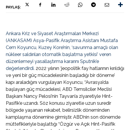
PAYLAŞ:
Ankara Kriz ve Siyaset Araştırmaları Merkezi
(ANKASAM) Asya-Pasifik Araştırma Asistanı Mustafa
Cem Koyuncu, Kuzey Kore’nin, ‘savunma amaçlı olan
nükleer saldırıları otomatik başlatma yetkisi’ veren
düzenlemeyi yasallaştırma kararını Sputnik’e
değerlendirdi.
2022 yılının ‘jeopolitik fay hatlarının kırıldığı
ve yeni bir güç mücadelesinin başladığı bir döneme’
kapı araladığını vurgulayan Koyuncu, “Avrasya’da
başlayan güç mücadelesi, ABD Temsilciler Meclisi
Başkanı Nancy Pelosi’nin Tayvan’a ziyaretiyle Hint-
Pasifik’e uzandı. Söz konusu ziyaretle uzun suredir
bölgede yaşanan rekabet, belirsizlik döneminden
kamplaşma dönemine girmiştir. ABD’nin son dönemde
müttefikleriyle başlattığı “Özgür ve Açık Hint-Pasifik