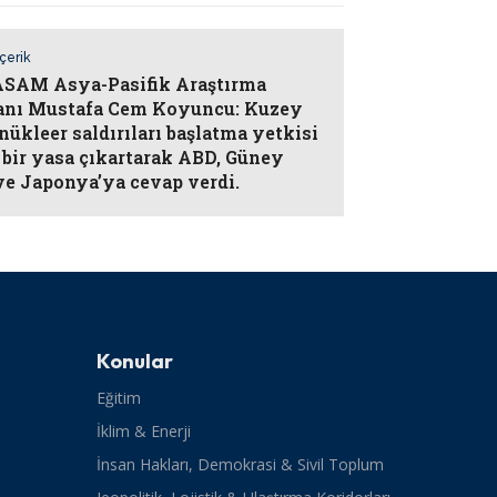
İçerik
AM Asya-Pasifik Araştırma
anı Mustafa Cem Koyuncu: Kuzey
nükleer saldırıları başlatma yetkisi
 bir yasa çıkartarak ABD, Güney
ve Japonya’ya cevap verdi.
Konular
Eğitim
İklim & Enerji
İnsan Hakları, Demokrasi & Sivil Toplum