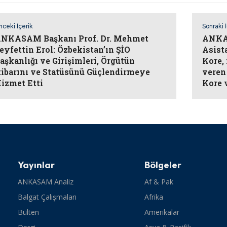
nceki İçerik
Sonraki 
NKASAM Başkanı Prof. Dr. Mehmet
ANKAS
eyfettin Erol: Özbekistan’ın ŞİO
Asist
aşkanlığı ve Girişimleri, Örgütün
Kore, 
tibarını ve Statüsünü Güçlendirmeye
veren
izmet Etti
Kore 
Yayınlar
Bölgeler
ANKASAM Analiz
Af & Pak
Balgat Çalışmaları
Afrika
Bülten
Amerikalar