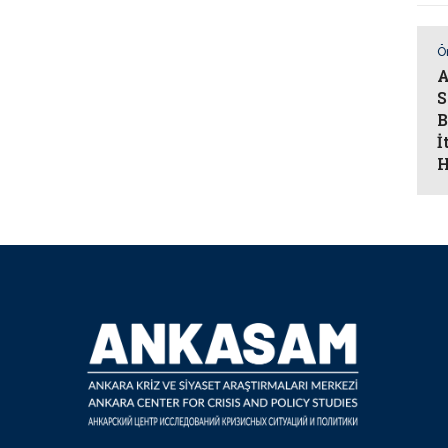
Ö
A
S
B
İ
H