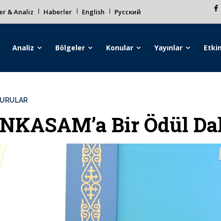
r & Analiz
Haberler
English
Русский
Analiz
Bölgeler
Konular
Yayınlar
Etkin
URULAR
NKASAM’a Bir Ödül Da