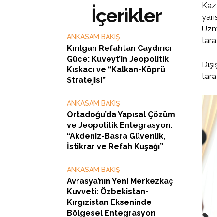
Kaza
İçerikler
yarı
Uzma
ANKASAM BAKIŞ
tara
Kırılgan Refahtan Caydırıcı
Güce: Kuveyt’in Jeopolitik
Dış
Kıskacı ve “Kalkan-Köprü
tara
Stratejisi”
ANKASAM BAKIŞ
Ortadoğu’da Yapısal Çözüm
ve Jeopolitik Entegrasyon:
“Akdeniz-Basra Güvenlik,
İstikrar ve Refah Kuşağı”
ANKASAM BAKIŞ
Avrasya’nın Yeni Merkezkaç
Kuvveti: Özbekistan-
Kırgızistan Ekseninde
Bölgesel Entegrasyon