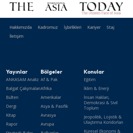
Hakkımızda
Kadromuz
İşbirlikleri
Kariyer
Staj
İletişim
Yayınlar
Bölgeler
Konular
ANKASAM Analiz
Af & Pak
Eğitim
Balgat Çalışmaları
Afrika
İklim & Enerji
Bülten
Amerikalar
İnsan Hakları,
Demokrasi & Sivil
Dergi
Asya & Pasifik
Toplum
Kitap
Avrasya
Jeopolitik, Lojistik &
Ulaştırma Koridorları
Rapor
Avrupa
Küresel Ekonomi &
Stratejik Bakış
Balkanlar