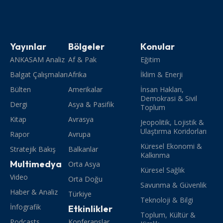
Yayınlar
Bölgeler
Konular
ANKASAM Analiz
Af & Pak
Eğitim
Balgat Çalışmaları
Afrika
İklim & Enerji
Bülten
Amerikalar
İnsan Hakları,
Demokrasi & Sivil
Dergi
Asya & Pasifik
Toplum
Kitap
Avrasya
Jeopolitik, Lojistik &
Ulaştırma Koridorları
Rapor
Avrupa
Küresel Ekonomi &
Stratejik Bakış
Balkanlar
Kalkınma
Multimedya
Orta Asya
Küresel Sağlık
Video
Orta Doğu
Savunma & Güvenlik
Haber & Analiz
Türkiye
Teknoloji & Bilgi
İnfografik
Etkinlikler
Toplum, Kültür &
Podcasts
Konferanslar