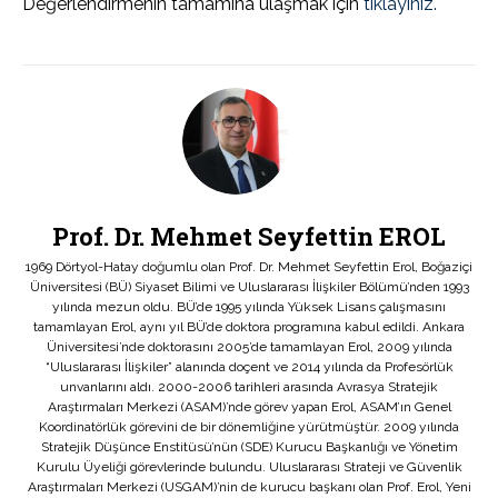
Değerlendirmenin tamamına ulaşmak için
tıklayınız.
Prof. Dr. Mehmet Seyfettin EROL
1969 Dörtyol-Hatay doğumlu olan Prof. Dr. Mehmet Seyfettin Erol, Boğaziçi
Üniversitesi (BÜ) Siyaset Bilimi ve Uluslararası İlişkiler Bölümü’nden 1993
yılında mezun oldu. BÜ’de 1995 yılında Yüksek Lisans çalışmasını
tamamlayan Erol, aynı yıl BÜ’de doktora programına kabul edildi. Ankara
Üniversitesi’nde doktorasını 2005’de tamamlayan Erol, 2009 yılında
“Uluslararası İlişkiler” alanında doçent ve 2014 yılında da Profesörlük
unvanlarını aldı. 2000-2006 tarihleri arasında Avrasya Stratejik
Araştırmaları Merkezi (ASAM)’nde görev yapan Erol, ASAM’ın Genel
Koordinatörlük görevini de bir dönemliğine yürütmüştür. 2009 yılında
Stratejik Düşünce Enstitüsü’nün (SDE) Kurucu Başkanlığı ve Yönetim
Kurulu Üyeliği görevlerinde bulundu. Uluslararası Strateji ve Güvenlik
Araştırmaları Merkezi (USGAM)’nin de kurucu başkanı olan Prof. Erol, Yeni