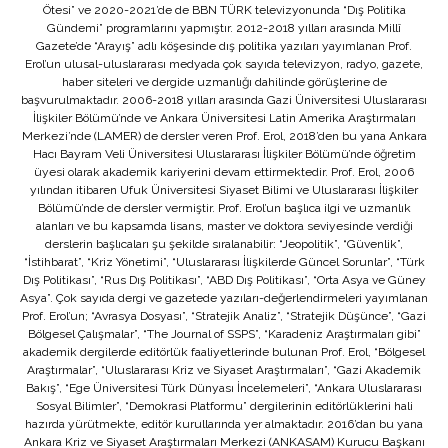
Ötesi” ve 2020-2021’de de BBN TÜRK televizyonunda “Dış Politika
Gündemi” programlarını yapmıştır. 2012-2018 yılları arasında Millî
Gazete’de “Arayış” adlı köşesinde dış politika yazıları yayımlanan Prof.
Erol’un ulusal-uluslararası medyada çok sayıda televizyon, radyo, gazete,
haber siteleri ve dergide uzmanlığı dahilinde görüşlerine de
başvurulmaktadır. 2006-2018 yılları arasında Gazi Üniversitesi Uluslararası
İlişkiler Bölümü’nde ve Ankara Üniversitesi Latin Amerika Araştırmaları
Merkezi’nde (LAMER) de dersler veren Prof. Erol, 2018’den bu yana Ankara
Hacı Bayram Veli Üniversitesi Uluslararası İlişkiler Bölümü’nde öğretim
üyesi olarak akademik kariyerini devam ettirmektedir. Prof. Erol, 2006
yılından itibaren Ufuk Üniversitesi Siyaset Bilimi ve Uluslararası İlişkiler
Bölümü’nde de dersler vermiştir. Prof. Erol’un başlıca ilgi ve uzmanlık
alanları ve bu kapsamda lisans, master ve doktora seviyesinde verdiği
derslerin başlıcaları şu şekilde sıralanabilir: “Jeopolitik”, “Güvenlik”,
“İstihbarat”, “Kriz Yönetimi”, “Uluslararası İlişkilerde Güncel Sorunlar”, “Türk
Dış Politikası”, “Rus Dış Politikası”, “ABD Dış Politikası”, “Orta Asya ve Güney
Asya”. Çok sayıda dergi ve gazetede yazıları-değerlendirmeleri yayımlanan
Prof. Erol’un; “Avrasya Dosyası”, “Stratejik Analiz”, “Stratejik Düşünce”, “Gazi
Bölgesel Çalışmalar”, “The Journal of SSPS”, “Karadeniz Araştırmaları gibi”
akademik dergilerde editörlük faaliyetlerinde bulunan Prof. Erol, “Bölgesel
Araştırmalar”, “Uluslararası Kriz ve Siyaset Araştırmaları”, “Gazi Akademik
Bakış”, “Ege Üniversitesi Türk Dünyası İncelemeleri”, “Ankara Uluslararası
Sosyal Bilimler”, “Demokrasi Platformu” dergilerinin editörlüklerini hali
hazırda yürütmekte, editör kurullarında yer almaktadır. 2016’dan bu yana
Ankara Kriz ve Siyaset Araştırmaları Merkezi (ANKASAM) Kurucu Başkanı