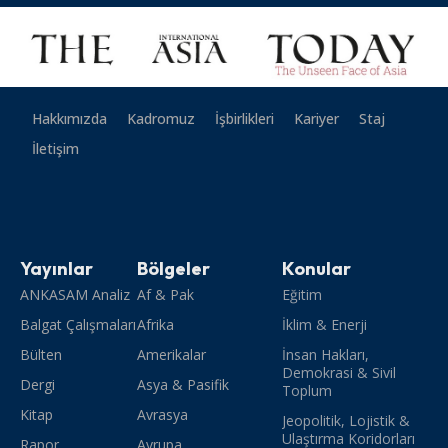
Hakkımızda
Kadromuz
İşbirlikleri
Kariyer
Staj
İletişim
Yayınlar
Bölgeler
Konular
ANKASAM Analiz
Af & Pak
Eğitim
Balgat Çalışmaları
Afrika
İklim & Enerji
Bülten
Amerikalar
İnsan Hakları,
Demokrasi & Sivil
Dergi
Asya & Pasifik
Toplum
Kitap
Avrasya
Jeopolitik, Lojistik &
Ulaştırma Koridorları
Rapor
Avrupa