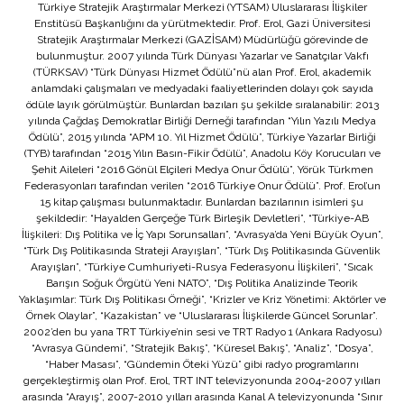
Türkiye Stratejik Araştırmalar Merkezi (YTSAM) Uluslararası İlişkiler
Enstitüsü Başkanlığını da yürütmektedir. Prof. Erol, Gazi Üniversitesi
Stratejik Araştırmalar Merkezi (GAZİSAM) Müdürlüğü görevinde de
bulunmuştur. 2007 yılında Türk Dünyası Yazarlar ve Sanatçılar Vakfı
(TÜRKSAV) “Türk Dünyası Hizmet Ödülü”nü alan Prof. Erol, akademik
anlamdaki çalışmaları ve medyadaki faaliyetlerinden dolayı çok sayıda
ödüle layık görülmüştür. Bunlardan bazıları şu şekilde sıralanabilir: 2013
yılında Çağdaş Demokratlar Birliği Derneği tarafından “Yılın Yazılı Medya
Ödülü”, 2015 yılında “APM 10. Yıl Hizmet Ödülü”, Türkiye Yazarlar Birliği
(TYB) tarafından “2015 Yılın Basın-Fikir Ödülü”, Anadolu Köy Korucuları ve
Şehit Aileleri “2016 Gönül Elçileri Medya Onur Ödülü”, Yörük Türkmen
Federasyonları tarafından verilen “2016 Türkiye Onur Ödülü”. Prof. Erol’un
15 kitap çalışması bulunmaktadır. Bunlardan bazılarının isimleri şu
şekildedir: “Hayalden Gerçeğe Türk Birleşik Devletleri”, “Türkiye-AB
İlişkileri: Dış Politika ve İç Yapı Sorunsalları”, “Avrasya’da Yeni Büyük Oyun”,
“Türk Dış Politikasında Strateji Arayışları”, “Türk Dış Politikasında Güvenlik
Arayışları”, “Türkiye Cumhuriyeti-Rusya Federasyonu İlişkileri”, “Sıcak
Barışın Soğuk Örgütü Yeni NATO”, “Dış Politika Analizinde Teorik
Yaklaşımlar: Türk Dış Politikası Örneği”, “Krizler ve Kriz Yönetimi: Aktörler ve
Örnek Olaylar”, “Kazakistan” ve “Uluslararası İlişkilerde Güncel Sorunlar”.
2002’den bu yana TRT Türkiye’nin sesi ve TRT Radyo 1 (Ankara Radyosu)
“Avrasya Gündemi”, “Stratejik Bakış”, “Küresel Bakış”, “Analiz”, “Dosya”,
“Haber Masası”, “Gündemin Öteki Yüzü” gibi radyo programlarını
gerçekleştirmiş olan Prof. Erol, TRT INT televizyonunda 2004-2007 yılları
arasında “Arayış”, 2007-2010 yılları arasında Kanal A televizyonunda “Sınır