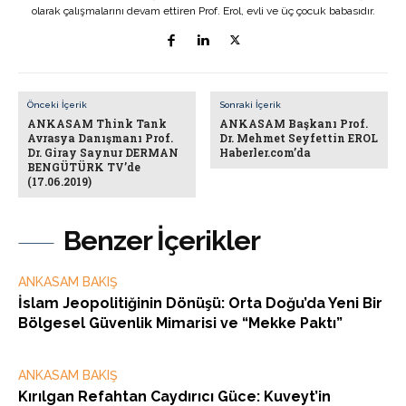
olarak çalışmalarını devam ettiren Prof. Erol, evli ve üç çocuk babasıdır.
Önceki İçerik
Sonraki İçerik
ANKASAM Think Tank
ANKASAM Başkanı Prof.
Avrasya Danışmanı Prof.
Dr. Mehmet Seyfettin EROL
Dr. Giray Saynur DERMAN
Haberler.com’da
BENGÜTÜRK TV’de
(17.06.2019)
Benzer İçerikler
ANKASAM BAKIŞ
İslam Jeopolitiğinin Dönüşü: Orta Doğu’da Yeni Bir
Bölgesel Güvenlik Mimarisi ve “Mekke Paktı”
ANKASAM BAKIŞ
Kırılgan Refahtan Caydırıcı Güce: Kuveyt’in