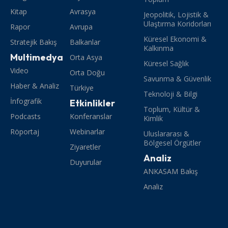
Kitap
Avrasya
Jeopolitik, Lojistik &
Ulaştırma Koridorları
Rapor
Avrupa
Küresel Ekonomi &
Stratejik Bakış
Balkanlar
Kalkınma
Multimedya
Orta Asya
Küresel Sağlık
Video
Orta Doğu
Savunma & Güvenlik
Haber & Analiz
Türkiye
Teknoloji & Bilgi
İnfografik
Etkinlikler
Toplum, Kültür &
Podcasts
Konferanslar
Kimlik
Röportaj
Webinarlar
Uluslararası &
Bölgesel Örgütler
Ziyaretler
Analiz
Duyurular
ANKASAM Bakış
Analiz