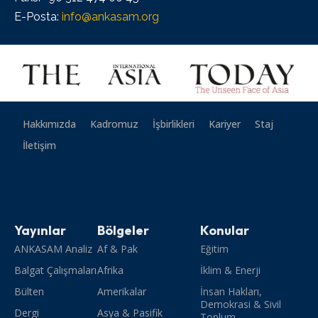
E-Posta:
info@ankasam.org
Hakkımızda
Kadromuz
İşbirlikleri
Kariyer
Staj
İletişim
Yayınlar
Bölgeler
Konular
ANKASAM Analiz
Af & Pak
Eğitim
Balgat Çalışmaları
Afrika
İklim & Enerji
Bülten
Amerikalar
İnsan Hakları,
Demokrasi & Sivil
Dergi
Asya & Pasifik
Toplum