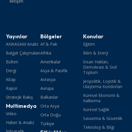
İletişim
Yayınlar
Bölgeler
Konular
ANKASAM Analiz
Af & Pak
Eğitim
Balgat Çalışmaları
Afrika
İklim & Enerji
Bülten
Amerikalar
İnsan Hakları,
Demokrasi & Sivil
Dergi
Asya & Pasifik
Toplum
Kitap
Avrasya
Jeopolitik, Lojistik &
Ulaştırma Koridorları
Rapor
Avrupa
Küresel Ekonomi &
Stratejik Bakış
Balkanlar
Kalkınma
Multimedya
Orta Asya
Küresel Sağlık
Video
Orta Doğu
Savunma & Güvenlik
Haber & Analiz
Türkiye
Teknoloji & Bilgi
İnfografik