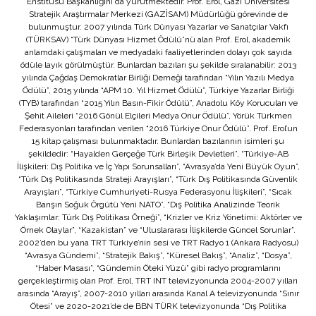
Enstitüsü Başkanlığını da yürütmektedir. Prof. Erol, Gazi Üniversitesi
Stratejik Araştırmalar Merkezi (GAZİSAM) Müdürlüğü görevinde de
bulunmuştur. 2007 yılında Türk Dünyası Yazarlar ve Sanatçılar Vakfı
(TÜRKSAV) “Türk Dünyası Hizmet Ödülü”nü alan Prof. Erol, akademik
anlamdaki çalışmaları ve medyadaki faaliyetlerinden dolayı çok sayıda
ödüle layık görülmüştür. Bunlardan bazıları şu şekilde sıralanabilir: 2013
yılında Çağdaş Demokratlar Birliği Derneği tarafından “Yılın Yazılı Medya
Ödülü”, 2015 yılında “APM 10. Yıl Hizmet Ödülü”, Türkiye Yazarlar Birliği
(TYB) tarafından “2015 Yılın Basın-Fikir Ödülü”, Anadolu Köy Korucuları ve
Şehit Aileleri “2016 Gönül Elçileri Medya Onur Ödülü”, Yörük Türkmen
Federasyonları tarafından verilen “2016 Türkiye Onur Ödülü”. Prof. Erol’un
15 kitap çalışması bulunmaktadır. Bunlardan bazılarının isimleri şu
şekildedir: “Hayalden Gerçeğe Türk Birleşik Devletleri”, “Türkiye-AB
İlişkileri: Dış Politika ve İç Yapı Sorunsalları”, “Avrasya’da Yeni Büyük Oyun”,
“Türk Dış Politikasında Strateji Arayışları”, “Türk Dış Politikasında Güvenlik
Arayışları”, “Türkiye Cumhuriyeti-Rusya Federasyonu İlişkileri”, “Sıcak
Barışın Soğuk Örgütü Yeni NATO”, “Dış Politika Analizinde Teorik
Yaklaşımlar: Türk Dış Politikası Örneği”, “Krizler ve Kriz Yönetimi: Aktörler ve
Örnek Olaylar”, “Kazakistan” ve “Uluslararası İlişkilerde Güncel Sorunlar”.
2002’den bu yana TRT Türkiye’nin sesi ve TRT Radyo 1 (Ankara Radyosu)
“Avrasya Gündemi”, “Stratejik Bakış”, “Küresel Bakış”, “Analiz”, “Dosya”,
“Haber Masası”, “Gündemin Öteki Yüzü” gibi radyo programlarını
gerçekleştirmiş olan Prof. Erol, TRT INT televizyonunda 2004-2007 yılları
arasında “Arayış”, 2007-2010 yılları arasında Kanal A televizyonunda “Sınır
Ötesi” ve 2020-2021’de de BBN TÜRK televizyonunda “Dış Politika