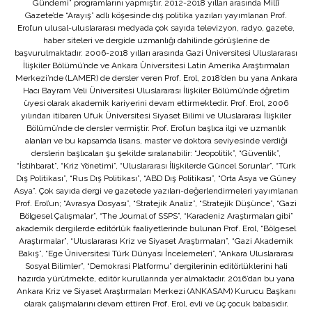
Gündemi” programlarını yapmıştır. 2012-2018 yılları arasında Millî
Gazete’de “Arayış” adlı köşesinde dış politika yazıları yayımlanan Prof.
Erol’un ulusal-uluslararası medyada çok sayıda televizyon, radyo, gazete,
haber siteleri ve dergide uzmanlığı dahilinde görüşlerine de
başvurulmaktadır. 2006-2018 yılları arasında Gazi Üniversitesi Uluslararası
İlişkiler Bölümü’nde ve Ankara Üniversitesi Latin Amerika Araştırmaları
Merkezi’nde (LAMER) de dersler veren Prof. Erol, 2018’den bu yana Ankara
Hacı Bayram Veli Üniversitesi Uluslararası İlişkiler Bölümü’nde öğretim
üyesi olarak akademik kariyerini devam ettirmektedir. Prof. Erol, 2006
yılından itibaren Ufuk Üniversitesi Siyaset Bilimi ve Uluslararası İlişkiler
Bölümü’nde de dersler vermiştir. Prof. Erol’un başlıca ilgi ve uzmanlık
alanları ve bu kapsamda lisans, master ve doktora seviyesinde verdiği
derslerin başlıcaları şu şekilde sıralanabilir: “Jeopolitik”, “Güvenlik”,
“İstihbarat”, “Kriz Yönetimi”, “Uluslararası İlişkilerde Güncel Sorunlar”, “Türk
Dış Politikası”, “Rus Dış Politikası”, “ABD Dış Politikası”, “Orta Asya ve Güney
Asya”. Çok sayıda dergi ve gazetede yazıları-değerlendirmeleri yayımlanan
Prof. Erol’un; “Avrasya Dosyası”, “Stratejik Analiz”, “Stratejik Düşünce”, “Gazi
Bölgesel Çalışmalar”, “The Journal of SSPS”, “Karadeniz Araştırmaları gibi”
akademik dergilerde editörlük faaliyetlerinde bulunan Prof. Erol, “Bölgesel
Araştırmalar”, “Uluslararası Kriz ve Siyaset Araştırmaları”, “Gazi Akademik
Bakış”, “Ege Üniversitesi Türk Dünyası İncelemeleri”, “Ankara Uluslararası
Sosyal Bilimler”, “Demokrasi Platformu” dergilerinin editörlüklerini hali
hazırda yürütmekte, editör kurullarında yer almaktadır. 2016’dan bu yana
Ankara Kriz ve Siyaset Araştırmaları Merkezi (ANKASAM) Kurucu Başkanı
olarak çalışmalarını devam ettiren Prof. Erol, evli ve üç çocuk babasıdır.