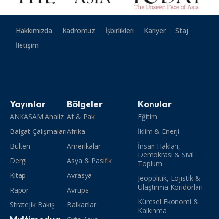
Hakkımızda
Kadromuz
İşbirlikleri
Kariyer
Staj
İletişim
Yayınlar
Bölgeler
Konular
ANKASAM Analiz
Af & Pak
Eğitim
Balgat Çalışmaları
Afrika
İklim & Enerji
Bülten
Amerikalar
İnsan Hakları,
Demokrasi & Sivil
Dergi
Asya & Pasifik
Toplum
Kitap
Avrasya
Jeopolitik, Lojistik &
Ulaştırma Koridorları
Rapor
Avrupa
Küresel Ekonomi &
Stratejik Bakış
Balkanlar
Kalkınma